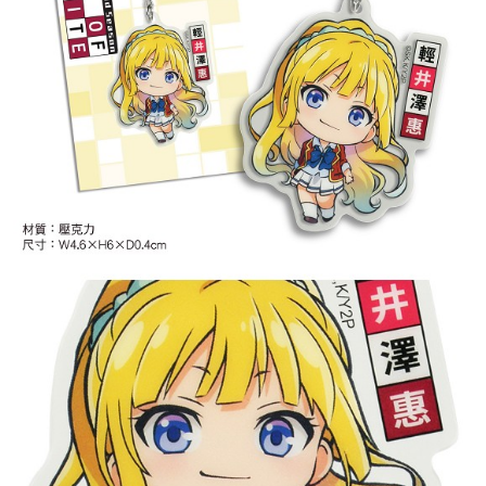
付款後7-11取貨
每筆NT$65，滿NT$1,300(含以上)免運費
宅配-木棉花樂園專用
每筆NT$100，滿NT$1,300(含以上)免運費
宅配-離島(澎湖/金門/馬祖)-木棉花樂園專用
每筆NT$220
黑貓宅配-貨到付款
每筆NT$150
✈️ 海外配送
查看運費