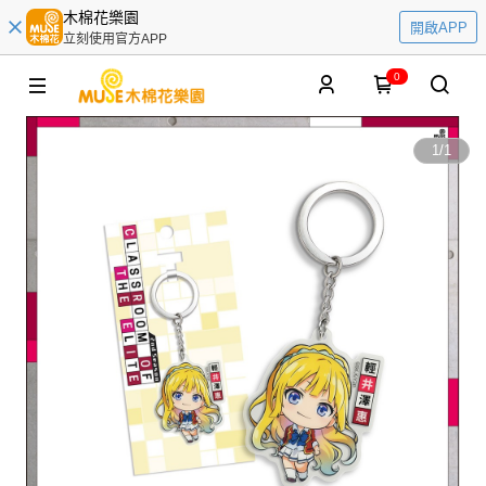
木棉花樂園
開啟APP
立刻使用官方APP
0
1
/
1