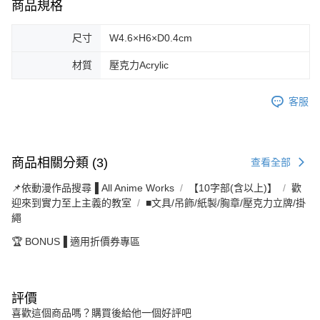
商品規格
尺寸
W4.6×H6×D0.4cm
材質
壓克力Acrylic
客服
商品相關分類 (3)
查看全部
📌依動漫作品搜尋▐ All Anime Works
【10字部(含以上)】
歡
迎來到實力至上主義的教室
■文具/吊飾/紙製/胸章/壓克力立牌/掛
繩
🏆 BONUS▐ 適用折價券專區
評價
喜歡這個商品嗎？購買後給他一個好評吧