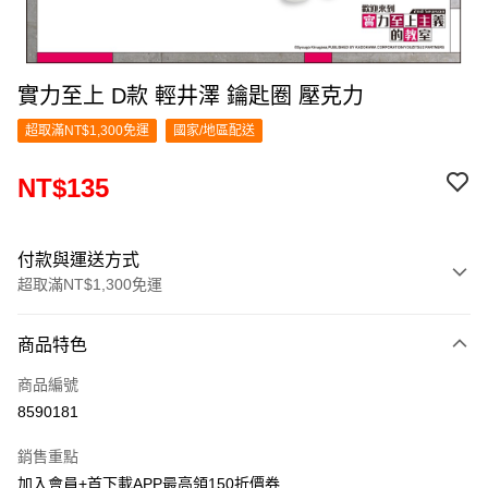
實力至上 D款 輕井澤 鑰匙圈 壓克力
超取滿NT$1,300免運
國家/地區配送
NT$135
付款與運送方式
超取滿NT$1,300免運
付款方式
商品特色
信用卡一次付款
商品編號
超商取貨付款
8590181
LINE Pay
銷售重點
Apple Pay
加入會員+首下載APP最高領150折價券