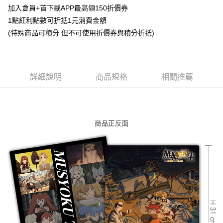
Apple Pay
加入會員+首下載APP最高領150折價券
1點紅利點數可折抵1元消費金額
悠遊付
(特殊商品可積分 但不可使用折價券與積分折抵)
Google Pay
ATM付款
詳細說明
商品規格
相關推薦
貨到付款
運送方式
全家取貨付款
每筆NT$65，滿NT$1,300(含以上)免運費
付款後全家取貨
每筆NT$65，滿NT$1,300(含以上)免運費
(不開放使用，請勿選取）
每筆NT$9,999
7-11取貨付款