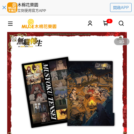
木棉花樂園
開啟APP
立刻使用官方APP
0
1
/
1