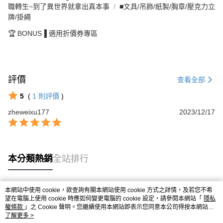
職轉生~到了異世界就拿出真本事
■文具/吊飾/紙製/胸章/壓克力立
牌/掛繩
🏆 BONUS▐ 適用折價券專區
評價
查看全部
5
(
1
則評價
)
zheweixu177
2023/12/17
本分類熱銷
全站排行
本網站中使用 cookie，欲查詢有關本網站使用 cookie 方式之詳情，及若您不希
熱門標籤
望在電腦上使用 cookie 時應如何變更電腦的 cookie 設定，請參閱本網站「
隱私
權條款
」之 Cookie 聲明。您繼續使用本網站即表示您同意本公司得按本網站使
用條款之 Cookie 聲明使用 cookie。
了解更多 >