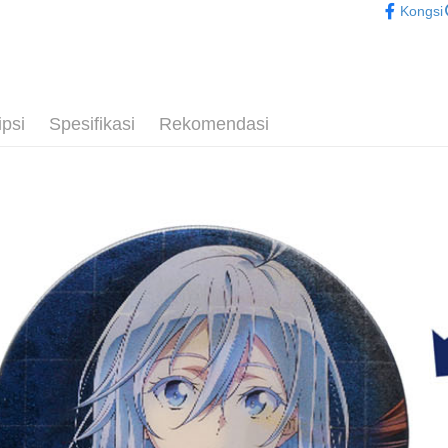
Kongsi
Tunai sem
的戰區-
🏆 BON
Pilihan 
✈️ 海外專區
全家取貨
⭐現貨商品
ipsi
Spesifikasi
Rekomendasi
NT$65/pes
NT$1,300 
付款後全
NT$65/pes
NT$1,300 
(不開放使
NT$9,999
7-11取貨
NT$65/pes
NT$1,300 
付款後7-1