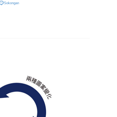
Sokongan
asa Penghantaran
■文具/吊飾/紙製/胸章/壓克力立牌/掛繩
US▐ 適用折價券專區
Penghantaran
▐ Overseas
付款
專區⭐
anan | Penghantaran percuma untuk pesanan
atau lebih
家取貨
anan | Penghantaran percuma untuk pesanan
atau lebih
用，請勿選取）
/pesanan
付款
anan | Penghantaran percuma untuk pesanan
atau lebih
1取貨