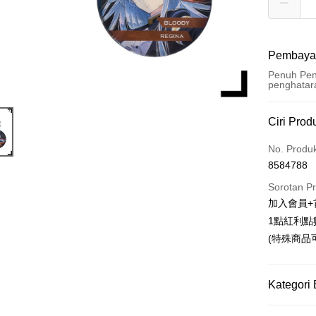
Pembaya
Penuh Pen
penghatar
Kaedah 
Ciri Prod
Kad Kredi
No. Produ
8584788
Pengambil
Sorotan P
LINE Pay
加入會員+
1點紅利點
Apple Pay
(特殊商品
Easy Walle
Google Pa
Kategori 
Pemindah
📌依動漫作品