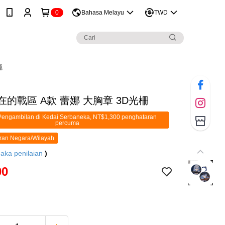
0
Bahasa Melayu
TWD
繩
在的戰區 A款 蕾娜 大胸章 3D光柵
engambilan di Kedai Serbaneka, NT$1,300 penghataran
percuma
ran Negara/Wilayah
aka penilaian
)
00