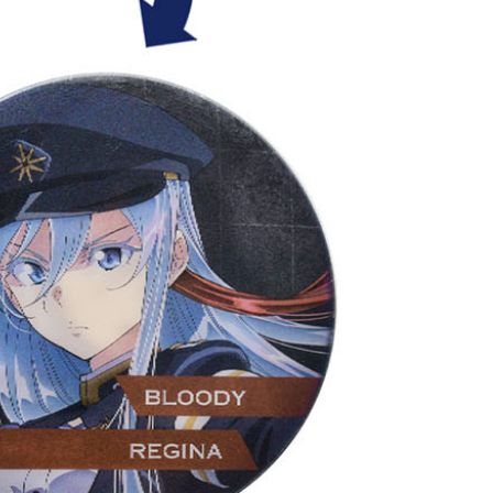
anan | Penghantaran percuma untuk pesanan
atau lebih
花樂園專用
sanan | Penghantaran percuma untuk pesanan
atau lebih
(澎湖/金門/馬祖)-木棉花樂園專用
esanan
貨到付款
esanan
送
Kadar Penghantaran