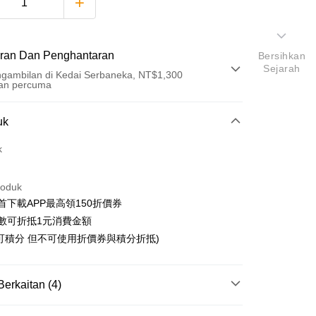
ran Dan Penghantaran
Bersihkan
Sejarah
gambilan di Kedai Serbaneka, NT$1,300
an percuma
Pembayaran
uk
t (Bayaran Penuh)
k
an di Kedai Serbaneka
roduk
首下載APP最高領150折價券
數可折抵1元消費金額
可積分 但不可使用折價券與積分折抵)
t
y
Berkaitan (4)
an ATM
搜尋▐ All Anime Works
【5-9字部】
86-不存在