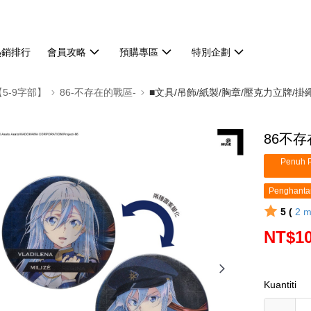
熱銷排行
會員攻略
預購專區
特別企劃
【5-9字部】
86-不存在的戰區-
■文具/吊飾/紙製/胸章/壓克力立牌/掛
86不存
Penuh P
Penghanta
5 (
2
m
NT$1
Kuantiti