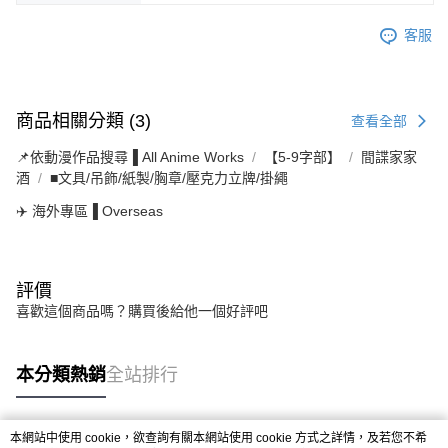
客服
商品相關分類 (3)
查看全部
📌依動漫作品搜尋▐ All Anime Works
【5-9字部】
間諜家家
酒
■文具/吊飾/紙製/胸章/壓克力立牌/掛繩
✈️ 海外專區▐ Overseas
評價
喜歡這個商品嗎？購買後給他一個好評吧
本分類熱銷
全站排行
本網站中使用 cookie，欲查詢有關本網站使用 cookie 方式之詳情，及若您不希