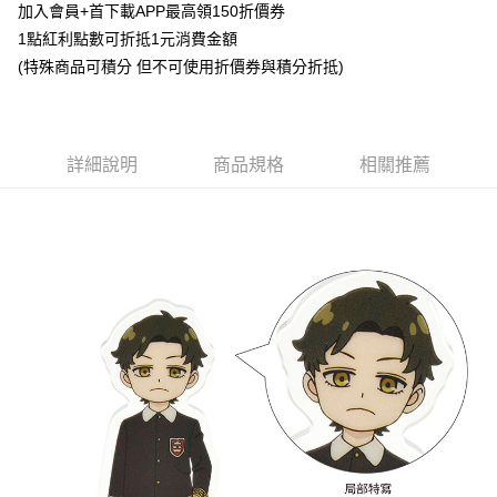
Apple Pay
加入會員+首下載APP最高領150折價券
1點紅利點數可折抵1元消費金額
悠遊付
(特殊商品可積分 但不可使用折價券與積分折抵)
Google Pay
ATM付款
詳細說明
商品規格
相關推薦
貨到付款
運送方式
全家取貨付款
每筆NT$65，滿NT$1,300(含以上)免運費
付款後全家取貨
每筆NT$65，滿NT$1,300(含以上)免運費
(不開放使用，請勿選取）
每筆NT$9,999
7-11取貨付款