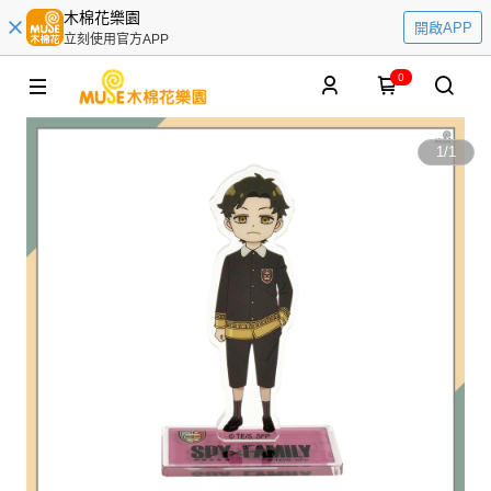
木棉花樂園
開啟APP
立刻使用官方APP
0
1
/
1