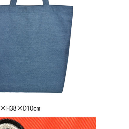
anan | Penghantaran percuma untuk pesanan
atau lebih
花樂園專用
sanan | Penghantaran percuma untuk pesanan
atau lebih
(澎湖/金門/馬祖)-木棉花樂園專用
esanan
貨到付款
esanan
送
Kadar Penghantaran