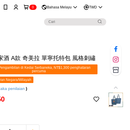
0
Bahasa Melayu
TWD
家酒 A款 奇美拉 單寧托特包 風格刺繡
engambilan di Kedai Serbaneka, NT$1,300 penghataran
percuma
ran Negara/Wilayah
aka penilaian
)
50