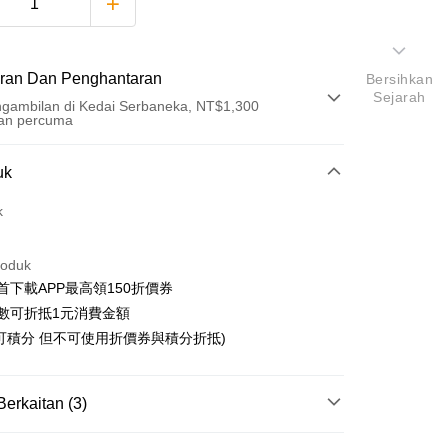
ran Dan Penghantaran
Bersihkan
Sejarah
gambilan di Kedai Serbaneka, NT$1,300
an percuma
Pembayaran
uk
t (Bayaran Penuh)
k
an di Kedai Serbaneka
roduk
首下載APP最高領150折價券
數可折抵1元消費金額
可積分 但不可使用折價券與積分折抵)
t
y
Berkaitan (3)
an ATM
搜尋▐ All Anime Works
【5-9字部】
間諜家家