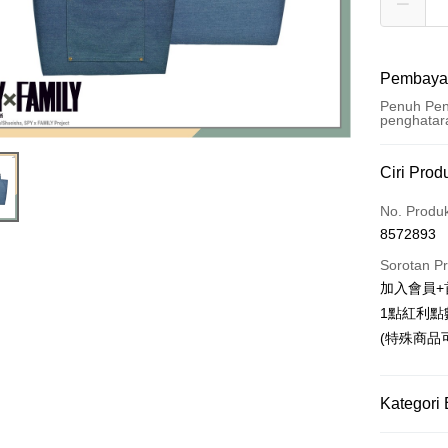
Pembaya
Penuh Pen
penghatar
Kaedah 
Ciri Prod
Kad Kredi
No. Produ
8572893
Pengambil
Sorotan P
LINE Pay
加入會員+
1點紅利點
Apple Pay
(特殊商品
Easy Walle
Google Pa
Kategori 
Pemindah
📌依動漫作品