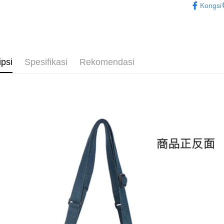
Kongsi
Tunai sem
酒
■包包
✈️ 海外專區
Pilihan 
⭐現貨商品
全家取貨
ipsi
Spesifikasi
Rekomendasi
NT$65/pes
NT$1,300 
付款後全
NT$65/pes
NT$1,300 
(不開放使
NT$9,999
7-11取貨
NT$65/pes
NT$1,300 
付款後7-1