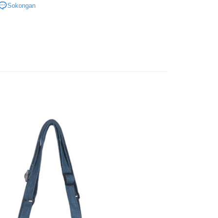
Sokongan
asa Penghantaran
/提袋/收納
▐ Overseas
Penghantaran
專區⭐
付款
anan | Penghantaran percuma untuk pesanan
atau lebih
家取貨
anan | Penghantaran percuma untuk pesanan
atau lebih
用，請勿選取）
/pesanan
付款
anan | Penghantaran percuma untuk pesanan
atau lebih
1取貨