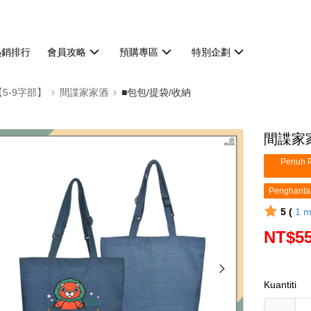
熱銷排行
會員攻略
預購專區
特別企劃
【5-9字部】
間諜家家酒
■包包/提袋/收納
間諜家
Penuh P
Penghanta
5 (
1
m
NT$5
Kuantiti