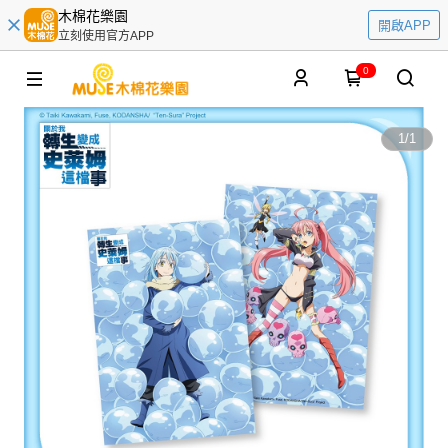
木棉花樂園
開啟APP
立刻使用官方APP
0
1
/
1