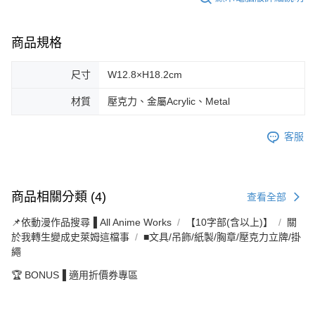
商品規格
尺寸
W12.8×H18.2cm
材質
壓克力、金屬Acrylic、Metal
客服
商品相關分類 (4)
查看全部
📌依動漫作品搜尋▐ All Anime Works
【10字部(含以上)】
關
於我轉生變成史萊姆這檔事
■文具/吊飾/紙製/胸章/壓克力立牌/掛
繩
🏆 BONUS▐ 適用折價券專區