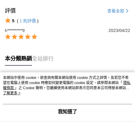
評價
查看全部
5
(
1
則評價
)
h**********9
2023/04/22
本分類熱銷
全站排行
本網站中使用 cookie，欲查詢有關本網站使用 cookie 方式之詳情，及若您不希
熱門標籤
望在電腦上使用 cookie 時應如何變更電腦的 cookie 設定，請參閱本網站「
隱私
權條款
」之 Cookie 聲明。您繼續使用本網站即表示您同意本公司得按本網站使
用條款之 Cookie 聲明使用 cookie。
了解更多 >
我知道了