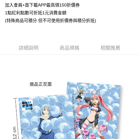
Apple Pay
加入會員+首下載APP最高領150折價券
1點紅利點數可折抵1元消費金額
悠遊付
(特殊商品可積分 但不可使用折價券與積分折抵)
Google Pay
ATM付款
詳細說明
商品規格
相關推薦
貨到付款
運送方式
全家取貨付款
每筆NT$65，滿NT$1,300(含以上)免運費
付款後全家取貨
每筆NT$65，滿NT$1,300(含以上)免運費
(不開放使用，請勿選取）
每筆NT$9,999
7-11取貨付款