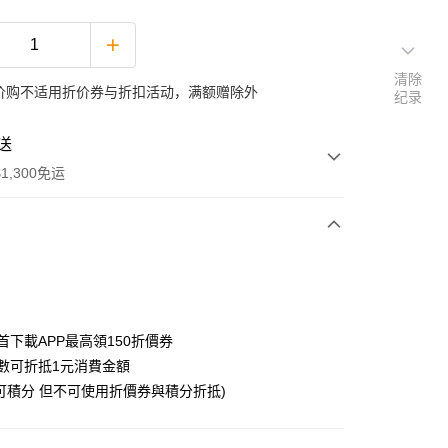
清除
价购不适用折价券与折扣活动，满额赠除外
纪录
送
1,300免运
次付款
付款
首下載APP最高領150折價券
數可折抵1元消費金額
可積分 但不可使用折價券與積分折抵)
y