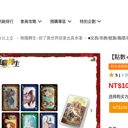
熱銷排行
會員攻略
預購專區
特別企劃
含以上)】
無職轉生~到了異世界就拿出真本事
■文具/吊飾/紙製/胸章
【點數
积分兑换商
5 (
4
NT$1
选择购买
NT$100