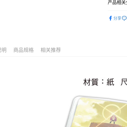
产品相关分
ATM付款
📌依動漫作品
分享
職轉生~
货到付款
立牌/掛繩
🏆 BON
运送方式
■文具/吊
全家取貨
说明
商品规格
相关推荐
💰點數放大
每笔NT$6
付款後全
每笔NT$6
(不開放使
每笔NT$9,
7-11取貨
每笔NT$6
付款後7-1