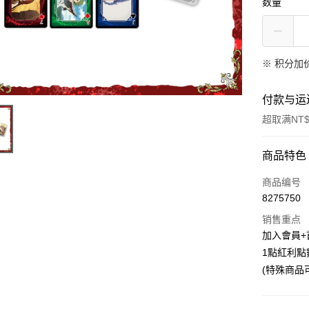
数量
※
积分加
付款与运
超取满NT$
付款方式
商品特色
信用卡一
商品编号
8275750
超商取货
销售重点
LINE Pay
加入會員+
1點紅利點
Apple Pay
(特殊商品
悠遊付
Google Pa