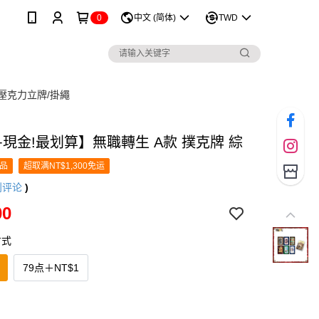
0
中文 (简体)
TWD
/壓克力立牌/掛繩
+現金!最划算】無職轉生 A款 撲克牌 綜
品
超取满NT$1,300免运
则评论
)
00
方式
79点
＋
NT$1