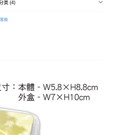
类 (4)
搜尋▐ All Anime Works
【10字部(含以上)】
無
客服
到了異世界就拿出真本事
■文具/吊飾/紙製/胸章/壓克力
US▐ 適用折價券專區
飾/紙製/胸章/壓克力立牌/掛繩
付款
術▐ 點+1元 up
5，满NT$1,300(含以上)免运费
家取貨
5，满NT$1,300(含以上)免运费
用，請勿選取）
999
付款
5，满NT$1,300(含以上)免运费
1取貨