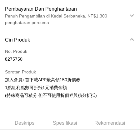
Pembayaran Dan Penghantaran
Penuh Pengambilan di Kedai Serbaneka, NT$1,300
penghataran percuma
Kaedah Pembayaran
Ciri Produk
Kad Kredit (Bayaran Penuh)
No. Produk
Pengambilan di Kedai Serbaneka
8275750
LINE Pay
Sorotan Produk
Apple Pay
加入會員+首下載APP最高領150折價券
1點紅利點數可折抵1元消費金額
Easy Wallet
(特殊商品可積分 但不可使用折價券與積分折抵)
Google Pay
Pemindahan ATM
Deskripsi
Spesifikasi
Rekomendasi
Tunai semasa Penghantaran
Pilihan Penghantaran