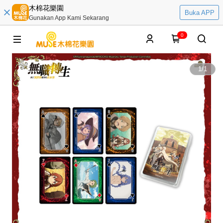
木棉花樂園
Buka APP
Gunakan App Kami Sekarang
0
1
/
1