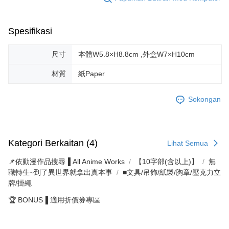
Spesifikasi
尺寸
本體W5.8×H8.8cm ,外盒W7×H10cm
材質
紙Paper
Sokongan
Kategori Berkaitan (4)
Lihat Semua
📌依動漫作品搜尋▐ All Anime Works
【10字部(含以上)】
無
職轉生~到了異世界就拿出真本事
■文具/吊飾/紙製/胸章/壓克力立
牌/掛繩
🏆 BONUS▐ 適用折價券專區