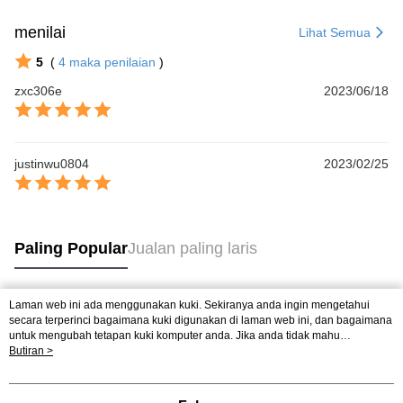
menilai
Lihat Semua
5
(
4
maka penilaian
)
zxc306e
2023/06/18
justinwu0804
2023/02/25
Paling Popular
Jualan paling laris
Laman web ini ada menggunakan kuki. Sekiranya anda ingin mengetahui
Tag Popular
secara terperinci bagaimana kuki digunakan di laman web ini, dan bagaimana
untuk mengubah tetapan kuki komputer anda. Jika anda tidak mahu
menggunakan kuki di komputer anda, sila rujuk penerangan mengenai kuki.
Butiran >
Dasar Privasi
Laman web ini ada menggunakan kuki. Sekiranya anda ingin
mengetahui secara terperinci bagaimana kuki digunakan di laman web ini,
dan bagaimana untuk mengubah tetapan kuki komputer anda. Jika anda tidak