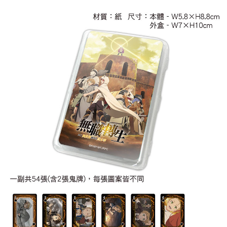
全家取貨付款
NT$65/pesanan | Penghantaran percuma untuk pesanan
NT$1,300 atau lebih
付款後全家取貨
NT$65/pesanan | Penghantaran percuma untuk pesanan
NT$1,300 atau lebih
(不開放使用，請勿選取）
NT$9,999/pesanan
7-11取貨付款
NT$65/pesanan | Penghantaran percuma untuk pesanan
NT$1,300 atau lebih
付款後7-11取貨
NT$65/pesanan | Penghantaran percuma untuk pesanan
NT$1,300 atau lebih
宅配-木棉花樂園專用