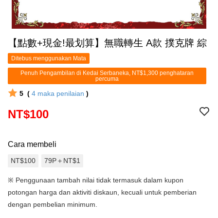
【點數+現金!最划算】無職轉生 A款 撲克牌 綜
Ditebus menggunakan Mata
Penuh Pengambilan di Kedai Serbaneka, NT$1,300 penghataran
percuma
5
(
4
maka penilaian
)
NT$100
Cara membeli
NT$100
79P＋NT$1
※
Penggunaan tambah nilai tidak termasuk dalam kupon
potongan harga dan aktiviti diskaun, kecuali untuk pemberian
dengan pembelian minimum.