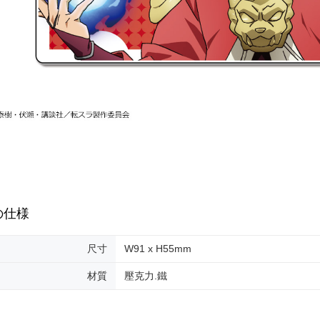
宅配-離島
配送毎にNT
黑貓宅配-
配送毎にNT
の仕様
尺寸
W91 x H55mm
材質
壓克力.鐵