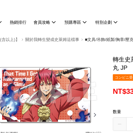
熱銷排行
會員攻略
預購專區
特別企劃
(含以上)】
關於我轉生變成史萊姆這檔事
■文具/吊飾/紙製/胸章/壓
轉生史
丸 JP
コンビニ受け
NT$3
数量