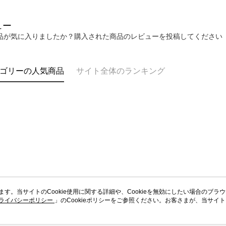
ュー
品が気に入りましたか？購入された商品のレビューを投稿してください
ゴリーの人気商品
サイト全体のランキング
います。当サイトのCookie使用に関する詳細や、Cookieを無効にしたい場合のブラ
ライバシーポリシー
会社概要
」のCookieポリシーをご参照ください。お客さまが、当サイ
カスタマーサービ
規約のCookieポリシーに基づいてCookieを使用することに同意したものとみ
ブランドストーリー
ショッピングガイド