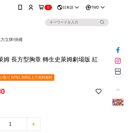
0
日本語
TWD
克力立牌/掛繩
萊姆 長方型胸章 轉生史萊姆劇場版 紅
取り NT$1,300以上で送料無料
30