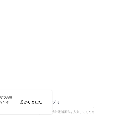
ウザでの設
トを引き続
ス
分かりました
公式アプリ
なします。