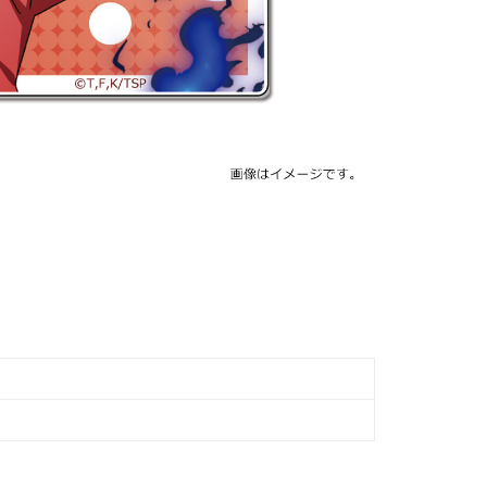
(澎湖/金門/馬祖)-木棉花樂園專用
$220
貨到付款
$150