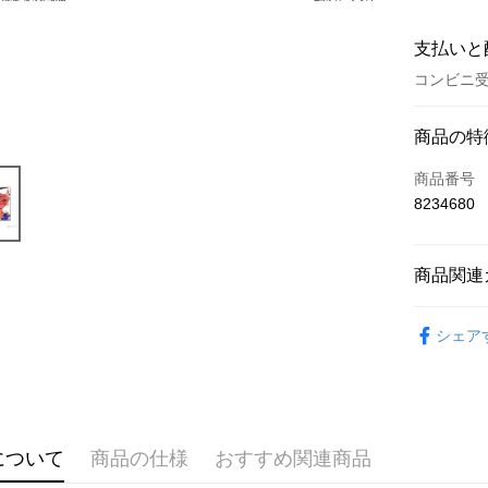
支払いと
コンビニ受
お支払い
商品の特
クレジット
商品番号
8234680
コンビニ
LINE Pay
商品関連
Apple Pay
📌依動漫作品
Easy Walle
シェア
於我轉生
掛繩
Google Pa
🏆 BON
ATM払い
■文具/吊
代金引換
について
商品の仕様
おすすめ関連商品
🇯🇵日貨