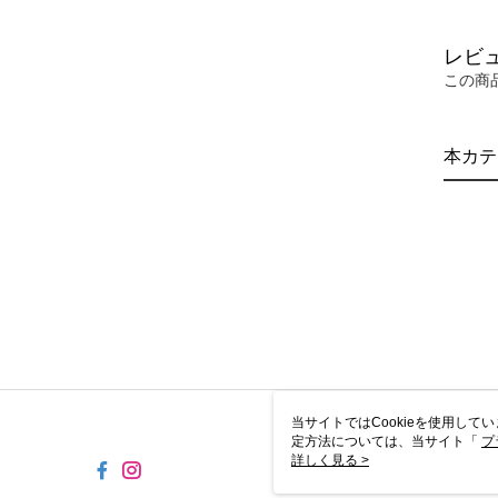
レビ
この商
本カテ
当サイトではCookieを使用して
定方法については、当サイト「
プ
き使用される場合、当社がサイト利用
詳しく見る >