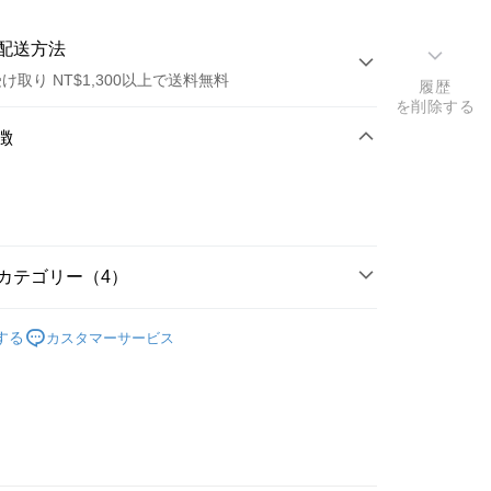
配送方法
け取り NT$1,300以上で送料無料
履歴
を削除する
方法
徴
カード1回払い
店頭代金引換
カテゴリー（4）
搜尋▐ All Anime Works
【10字部(含以上)】
關
t
する
カスタマーサービス
變成史萊姆這檔事
■文具/吊飾/紙製/胸章/壓克力立牌/
y
US▐ 適用折價券專區
飾/紙製/胸章/壓克力立牌/掛繩
專區(現貨+預購)✈