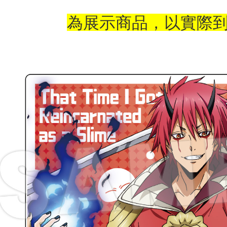
配送方法
為展示商品，以實際
全家取貨
配送毎にNT
付款後全
配送毎にNT
(不開放使
配送毎にNT
7-11取貨
配送毎にNT
付款後7-1
配送毎にNT
宅配-木棉
配送毎にNT