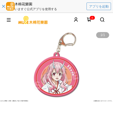
木棉花樂園
アプリを起動
いますぐ公式アプリを使用する
0
1
/
1