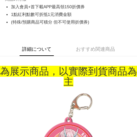
Apple Pay
加入會員+首下載APP最高領150折價券
1點紅利點數可折抵1元消費金額
Easy Wallet
(特殊/預購商品可積分 但不可使用折價券)
Google Pay
ATM払い
詳細について
おすすめ関連商品
代金引換
配送方法
為展示商品，以實際到貨商品為
全家取貨付款
主
配送毎にNT$65、NT$1,300以上で送料無料
付款後全家取貨
配送毎にNT$65、NT$1,300以上で送料無料
(不開放使用，請勿選取）
配送毎にNT$9,999
7-11取貨付款