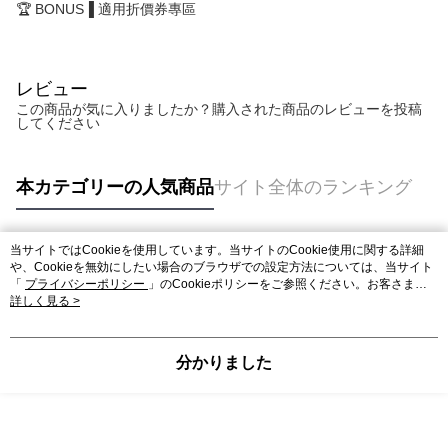
🏆 BONUS▐ 適用折價券專區
レビュー
この商品が気に入りましたか？購入された商品のレビューを投稿
してください
本カテゴリーの人気商品
サイト全体のランキング
当サイトではCookieを使用しています。当サイトのCookie使用に関する詳細
人気タグ
や、Cookieを無効にしたい場合のブラウザでの設定方法については、当サイト
「
プライバシーポリシー
」のCookieポリシーをご参照ください。お客さま
が、当サイトを引き続き使用される場合、当社がサイト利用規約のCookieポリ
詳しく見る >
シーに基づいてCookieを使用することに同意したものとみなします。
分かりました