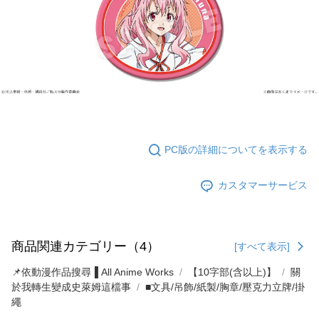
配送毎にNT$65、NT$1,300以上で送料無料
付款後7-11取貨
配送毎にNT$65、NT$1,300以上で送料無料
宅配-木棉花樂園專用
配送毎にNT$100、NT$1,300以上で送料無料
宅配-離島(澎湖/金門/馬祖)-木棉花樂園專用
配送毎にNT$220
PC版の詳細についてを表示する
黑貓宅配-貨到付款
カスタマーサービス
配送毎にNT$150
商品関連カテゴリー（4）
[すべて表示]
📌依動漫作品搜尋▐ All Anime Works
【10字部(含以上)】
關
於我轉生變成史萊姆這檔事
■文具/吊飾/紙製/胸章/壓克力立牌/掛
繩