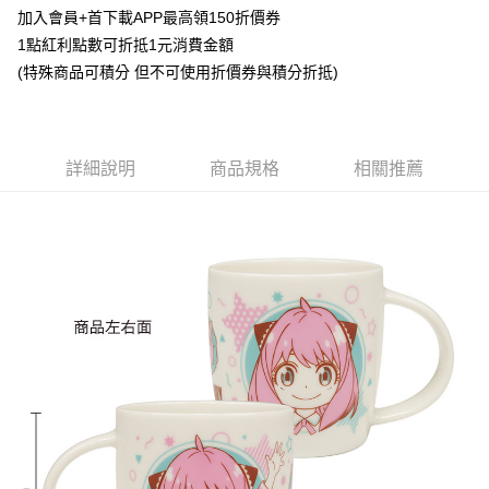
Apple Pay
加入會員+首下載APP最高領150折價券
1點紅利點數可折抵1元消費金額
悠遊付
(特殊商品可積分 但不可使用折價券與積分折抵)
Google Pay
ATM付款
詳細說明
商品規格
相關推薦
貨到付款
運送方式
全家取貨付款
每筆NT$65，滿NT$1,300(含以上)免運費
付款後全家取貨
每筆NT$65，滿NT$1,300(含以上)免運費
(不開放使用，請勿選取）
每筆NT$9,999
7-11取貨付款