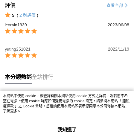
評價
查看全部
5
(
2
則評價
)
icerain1939
2023/06/08
yuting251021
2022/11/19
本分類熱銷
全站排行
本網站中使用 cookie，欲查詢有關本網站使用 cookie 方式之詳情，及若您不希
熱門標籤
望在電腦上使用 cookie 時應如何變更電腦的 cookie 設定，請參閱本網站「
隱私
權條款
」之 Cookie 聲明。您繼續使用本網站即表示您同意本公司得按本網站使
用條款之 Cookie 聲明使用 cookie。
了解更多 >
我知道了