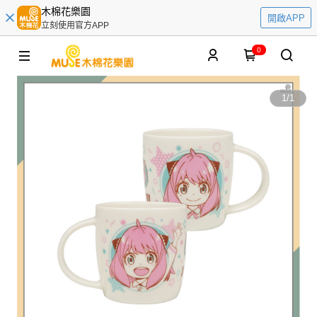
木棉花樂園
開啟APP
立刻使用官方APP
0
1
/
1