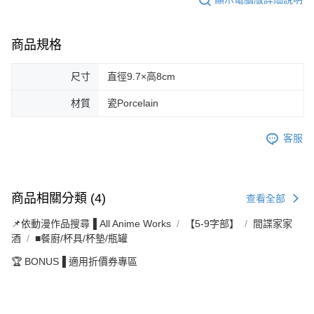
商品規格
尺寸
直徑9.7×高8cm
材質
瓷Porcelain
客服
商品相關分類 (4)
查看全部
📌依動漫作品搜尋▐ All Anime Works
【5-9字部】
間諜家家
酒
■餐廚/杯具/杯墊/瓶罐
🏆 BONUS▐ 適用折價券專區