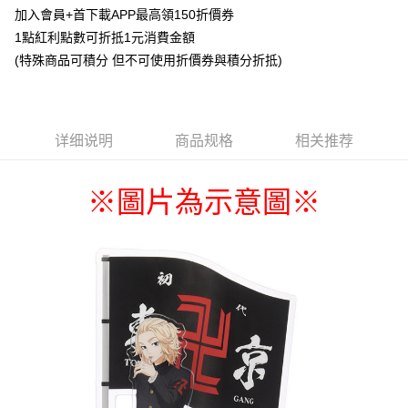
Apple Pay
加入會員+首下載APP最高領150折價券
1點紅利點數可折抵1元消費金額
悠遊付
(特殊商品可積分 但不可使用折價券與積分折抵)
Google Pay
ATM付款
详细说明
商品规格
相关推荐
货到付款
运送方式
※圖片為示意圖
※
全家取貨付款
每笔NT$65，满NT$1,300(含以上)免运费
付款後全家取貨
每笔NT$65，满NT$1,300(含以上)免运费
(不開放使用，請勿選取）
每笔NT$9,999
7-11取貨付款