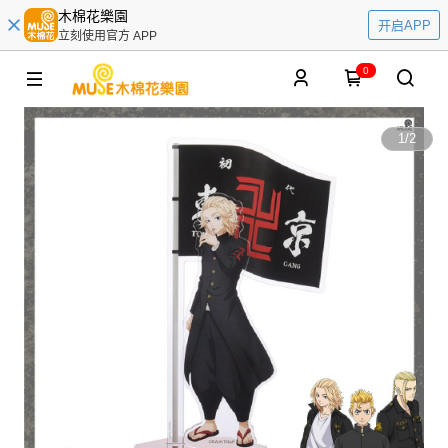
木棉花樂園
开启APP
立刻使用官方 APP
0
1
/
2