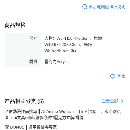
显示电脑版详细说明
商品规格
尺寸
人物：W6×H16.4×0.3cm，旗幟：
W10.8×H20×0.3cm，底座：
W8.5×H8.5×0.3cm
材質
壓克力Acrylic
客服
产品相关分类 (5)
查看全部
📌依動漫作品搜尋▐ All Anime Works
【5-9字部】
東京復仇
者
■文具/吊飾/紙製/胸章/壓克力立牌/掛繩
🏆 BONUS▐ 適用折價券專區