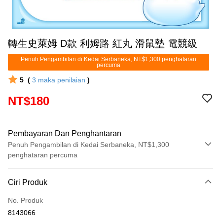
轉生史萊姆 D款 利姆路 紅丸 滑鼠墊 電競級
Penuh Pengambilan di Kedai Serbaneka, NT$1,300 penghataran
percuma
5
(
3
maka penilaian
)
NT$180
Pembayaran Dan Penghantaran
Penuh Pengambilan di Kedai Serbaneka, NT$1,300
penghataran percuma
Kaedah Pembayaran
Ciri Produk
Kad Kredit (Bayaran Penuh)
No. Produk
Pengambilan di Kedai Serbaneka
8143066