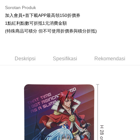
LINE Pay
Sorotan Produk
Apple Pay
加入會員+首下載APP最高領150折價券
1點紅利點數可折抵1元消費金額
Easy Wallet
(特殊商品可積分 但不可使用折價券與積分折抵)
Google Pay
Pemindahan ATM
Deskripsi
Spesifikasi
Rekomendasi
Tunai semasa Penghantaran
Pilihan Penghantaran
全家取貨付款
NT$65/pesanan | Penghantaran percuma untuk pesanan
NT$1,300 atau lebih
付款後全家取貨
NT$65/pesanan | Penghantaran percuma untuk pesanan
NT$1,300 atau lebih
(不開放使用，請勿選取）