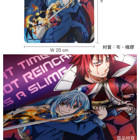
NT$9,999/pesanan
7-11取貨付款
NT$65/pesanan | Penghantaran percuma untuk pesanan
NT$1,300 atau lebih
付款後7-11取貨
NT$65/pesanan | Penghantaran percuma untuk pesanan
NT$1,300 atau lebih
宅配-木棉花樂園專用
NT$100/pesanan | Penghantaran percuma untuk pesanan
NT$1,300 atau lebih
宅配-離島(澎湖/金門/馬祖)-木棉花樂園專用
NT$220/pesanan
黑貓宅配-貨到付款
NT$150/pesanan