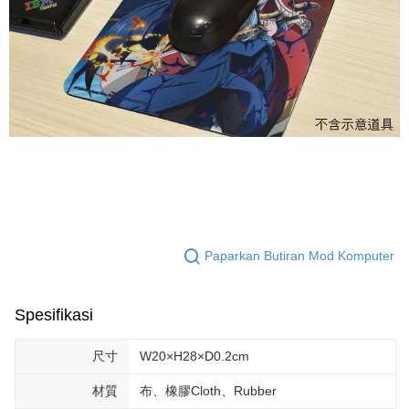
Paparkan Butiran Mod Komputer
Spesifikasi
尺寸
W20×H28×D0.2cm
材質
布、橡膠Cloth、Rubber