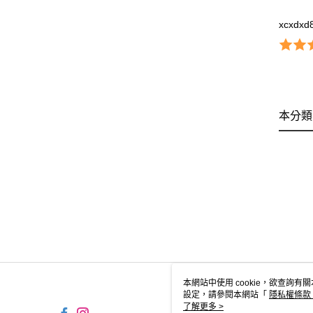
xcxdxd
本分類
本網站中使用 cookie，欲查詢有關
設定，請參閱本網站「
隱私權條款
使用 cookie。
了解更多 >