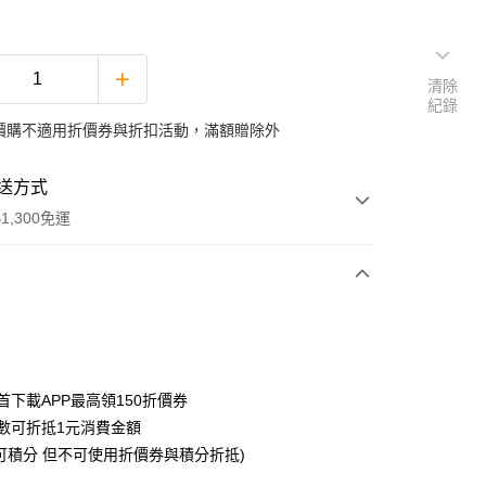
清除
紀錄
價購不適用折價券與折扣活動，滿額贈除外
送方式
1,300免運
次付款
付款
首下載APP最高領150折價券
數可折抵1元消費金額
可積分 但不可使用折價券與積分折抵)