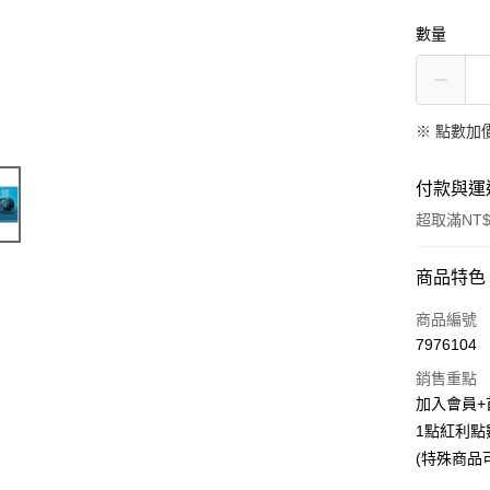
數量
※
點數加
付款與運
超取滿NT$
付款方式
商品特色
信用卡一
商品編號
7976104
超商取貨
銷售重點
LINE Pay
加入會員+
1點紅利點
Apple Pay
(特殊商品
悠遊付