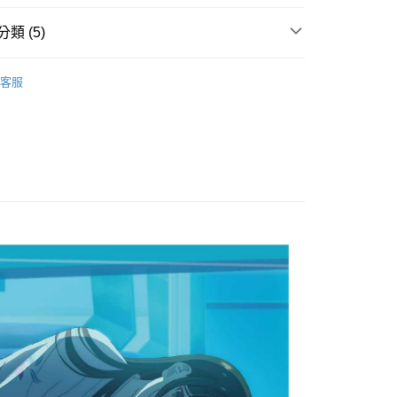
y
類 (5)
搜尋▐ All Anime Works
【2-4字部】
出租女
客服
/帽襪/鞋/飾品/雨具/巾
US▐ 適用折價券專區
/其他/票券
▐ Overseas
付款
術▐ 點+1元 up
5，滿NT$1,300(含以上)免運費
家取貨
5，滿NT$1,300(含以上)免運費
用，請勿選取）
999
付款
5，滿NT$1,300(含以上)免運費