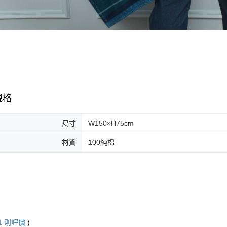
規格
尺寸
W150×H75cm
材質
100純棉
1
則評價
)