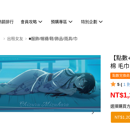
熱銷排行
會員攻略
預購專區
特別企劃
】
出租女友
■服飾/帽襪/鞋/飾品/雨具/巾
【點數
棉 毛
點數兌換商
5 (
1
NT$1,
選擇購買
NT$1,2