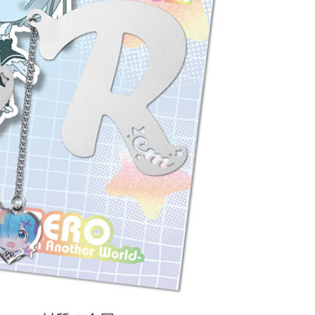
(澎湖/金門/馬祖)-木棉花樂園專用
20
貨到付款
50
送
查看運費