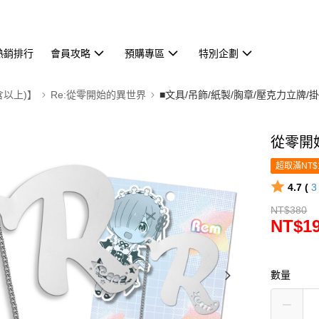
熱銷排行
會員攻略
預購專區
特別企劃
含以上)】
Re:從零開始的異世界
■文具/吊飾/紙製/胸章/壓克力立牌/
從零開始
超取滿NT$
4.7 (
NT$380
NT$1
數量