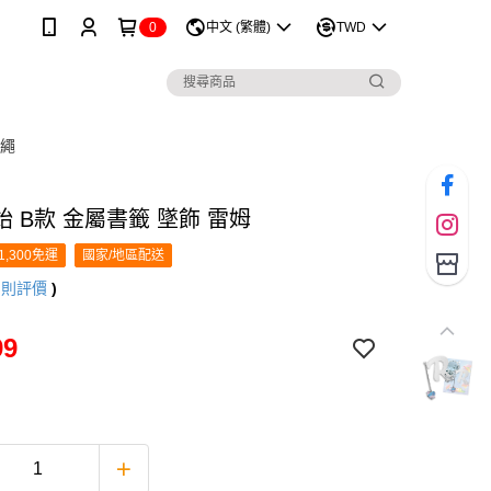
0
中文 (繁體)
TWD
掛繩
 B款 金屬書籤 墜飾 雷姆
1,300免運
國家/地區配送
3
則評價
)
99