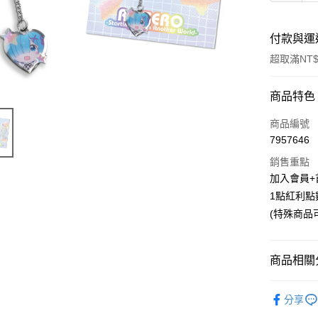
付款與運
超取滿NT$
付款方式
商品特色
信用卡一
商品編號
7957646
超商取貨
銷售重點
LINE Pay
加入會員+
1點紅利點
Apple Pay
(特殊商品
悠遊付
Google Pa
商品相關分
ATM付款
📌依動漫作品
分享
Re:從零
貨到付款