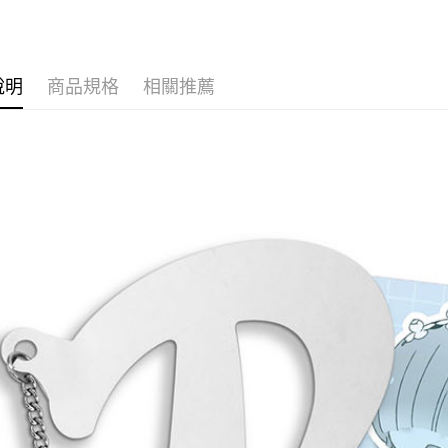
🏆 BON
✈️ 海外專區
運送方式
⭐現貨商品
全家取貨
說明
商品規格
相關推薦
每筆NT$6
付款後全
每筆NT$6
(不開放使
每筆NT$9,
7-11取貨
每筆NT$6
付款後7-1
每筆NT$6
宅配-木棉
每筆NT$1