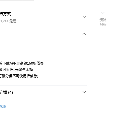
送方式
清除
1,300免運
紀錄
次付款
付款
首下載APP最高領150折價券
數可折抵1元消費金額
可積分但不可使用折價券)
y
類 (4)
搜尋▐ All Anime Works
【10字部(含以上)】
客服
開始的異世界
■文具/吊飾/紙製/胸章/壓克力立牌/掛繩