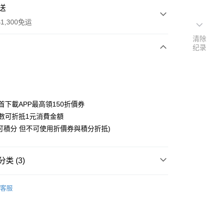
送
1,300免运
清除
纪录
次付款
付款
首下載APP最高領150折價券
數可折抵1元消費金額
可積分 但不可使用折價券與積分折抵)
y
类 (3)
搜尋▐ All Anime Works
【5-9字部】
間諜家家
客服
🇵日貨專區✈
US▐ 適用折價券專區