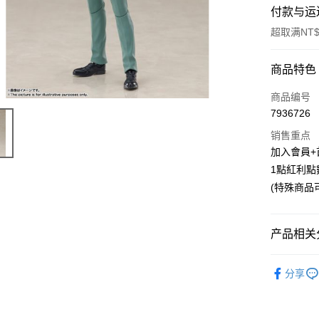
付款与运
超取满NT$
付款方式
商品特色
信用卡一
商品编号
7936726
超商取货
销售重点
LINE Pay
加入會員+
1點紅利點
Apple Pay
(特殊商品
悠遊付
Google Pa
产品相关分
ATM付款
📌依動漫作品
分享
酒
■🇯
货到付款
🏆 BON