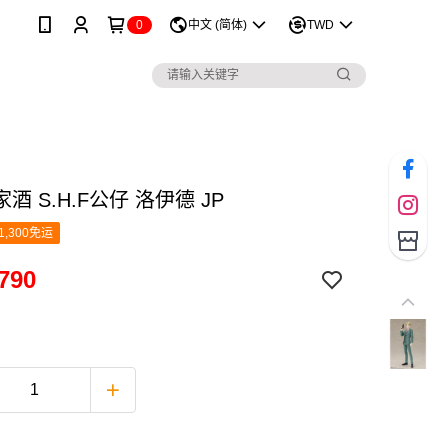
0
中文 (简体)
TWD
酒 S.H.F公仔 洛伊德 JP
1,300免运
790