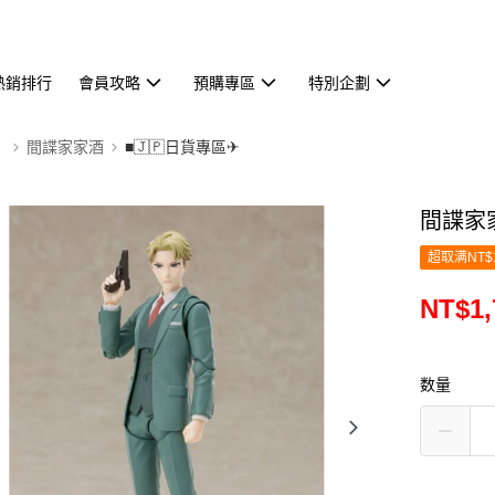
熱銷排行
會員攻略
預購專區
特別企劃
】
間諜家家酒
■🇯🇵日貨專區✈
間諜家家
超取满NT$
NT$1,
数量