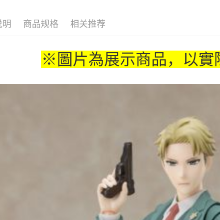
🇯🇵日貨
运送方式
全家取貨
说明
商品规格
相关推荐
每笔NT$6
付款後全
※圖片為展示商品，以實
每笔NT$6
(不開放使
每笔NT$9,
7-11取貨
每笔NT$6
付款後7-1
每笔NT$6
宅配-木棉
每笔NT$1
宅配-離島