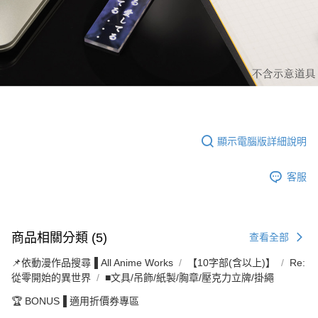
顯示電腦版詳細說明
客服
商品相關分類 (5)
查看全部
📌依動漫作品搜尋▐ All Anime Works
【10字部(含以上)】
Re:
從零開始的異世界
■文具/吊飾/紙製/胸章/壓克力立牌/掛繩
🏆 BONUS▐ 適用折價券專區