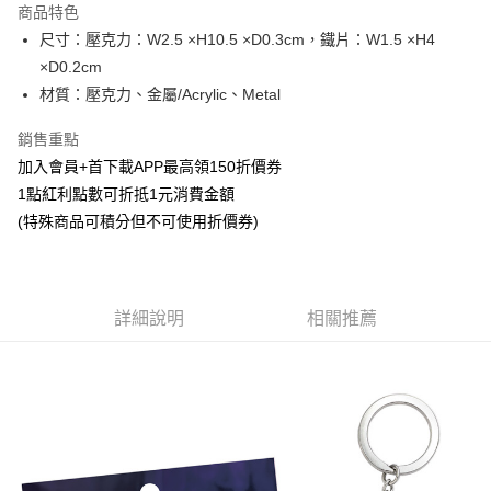
商品特色
Apple Pay
尺寸：壓克力：W2.5 ×H10.5 ×D0.3cm，鐵片：W1.5 ×H4
×D0.2cm
悠遊付
材質：壓克力、金屬/Acrylic、Metal
Google Pay
銷售重點
ATM付款
加入會員+首下載APP最高領150折價券
1點紅利點數可折抵1元消費金額
貨到付款
(特殊商品可積分但不可使用折價券)
運送方式
全家取貨付款
每筆NT$65，滿NT$1,300(含以上)免運費
詳細說明
相關推薦
付款後全家取貨
每筆NT$65，滿NT$1,300(含以上)免運費
(不開放使用，請勿選取）
每筆NT$9,999