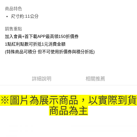
LINE Pay
商品特色
Apple Pay
尺寸約:11公分
悠遊付
銷售重點
加入會員+首下載APP最高領150折價券
Google Pay
1點紅利點數可折抵1元消費金額
ATM付款
(特殊商品可積分 但不可使用折價券與積分折抵)
貨到付款
運送方式
詳細說明
相關推薦
全家取貨付款
每筆NT$65，滿NT$1,300(含以上)免運費
※圖片為展示商品，以實際到貨
付款後全家取貨
商品為主
每筆NT$65，滿NT$1,300(含以上)免運費
(不開放使用，請勿選取）
每筆NT$9,999