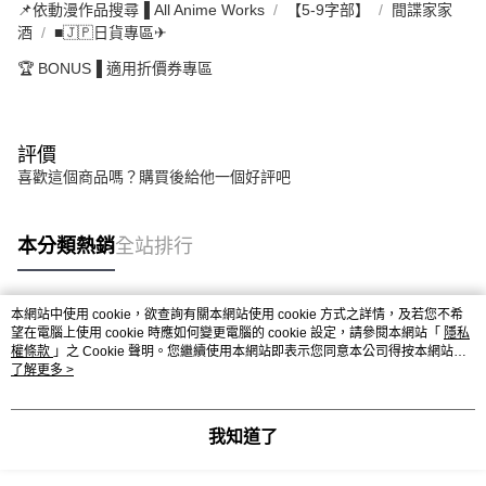
📌依動漫作品搜尋▐ All Anime Works
【5-9字部】
間諜家家
酒
■🇯🇵日貨專區✈
🏆 BONUS▐ 適用折價券專區
評價
喜歡這個商品嗎？購買後給他一個好評吧
本分類熱銷
全站排行
本網站中使用 cookie，欲查詢有關本網站使用 cookie 方式之詳情，及若您不希
熱門標籤
望在電腦上使用 cookie 時應如何變更電腦的 cookie 設定，請參閱本網站「
隱私
權條款
」之 Cookie 聲明。您繼續使用本網站即表示您同意本公司得按本網站使
用條款之 Cookie 聲明使用 cookie。
了解更多 >
我知道了