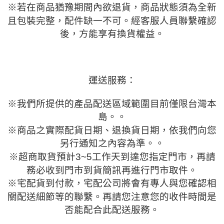
※
若在商品猶豫期間內欲退貨，商品狀態須為全新
且包裝完整，配件缺一不可。經客服人員聯繫確認
後，方能享有換貨權益。
運送服務：
※
我們所提供的產品配送區域範圍目前僅限台灣本
島。。
※
商品之實際配貨日期、退換貨日期，依我們向您
另行通知之內容為準。。
※
超商取貨預計
3~5
工作天到達您指定門市，再請
務必收到門市到貨簡訊再進行門市取件。
※
宅配貨到付款
，宅配公司將會有專人與您確認相
關配送細節等的聯繫。再請您注意您的收件時間是
否能配合此配送服務。