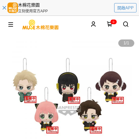
木棉花樂園
開啟APP
立刻使用官方APP
0
1
/
1