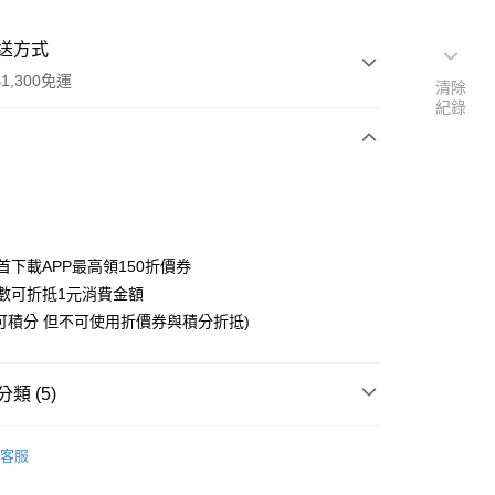
送方式
1,300免運
清除
紀錄
次付款
付款
首下載APP最高領150折價券
數可折抵1元消費金額
可積分 但不可使用折價券與積分折抵)
y
類 (5)
搜尋▐ All Anime Works
【10字部(含以上)】
客服
開始的異世界
■絨毛/玩偶/抱枕