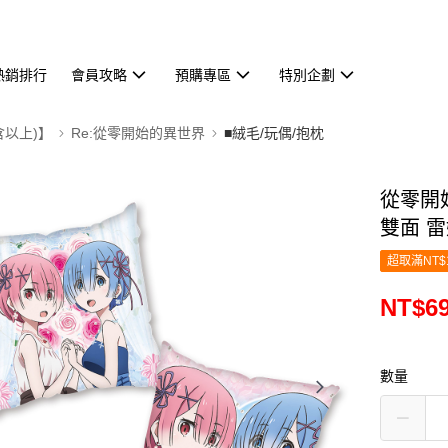
熱銷排行
會員攻略
預購專區
特別企劃
含以上)】
Re:從零開始的異世界
■絨毛/玩偶/抱枕
從零開始
雙面 雷
超取滿NT$
NT$6
數量