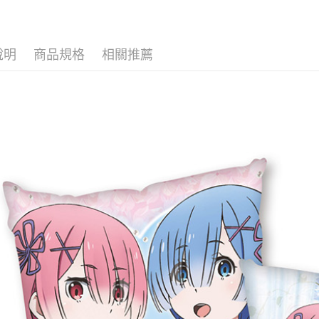
🏆 BON
■絨毛/玩偶
運送方式
✈️ 海外專區
全家取貨
說明
商品規格
相關推薦
⭐現貨商品
每筆NT$6
付款後全
每筆NT$6
(不開放使
每筆NT$9,
7-11取貨
每筆NT$6
付款後7-1
每筆NT$6
宅配-木棉
每筆NT$1