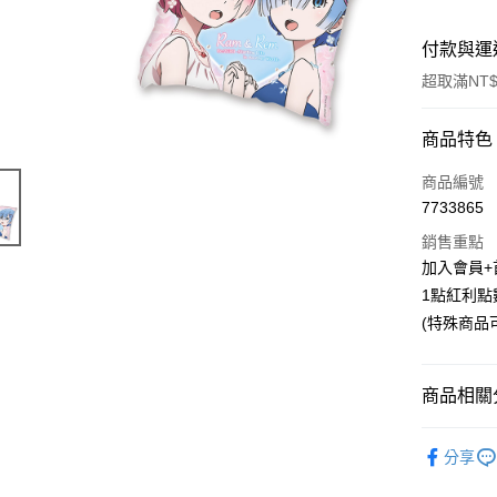
付款與運
超取滿NT$
付款方式
商品特色
信用卡一
商品編號
7733865
超商取貨
銷售重點
LINE Pay
加入會員+
1點紅利點
Apple Pay
(特殊商品
悠遊付
Google Pa
商品相關分
ATM付款
📌依動漫作品
分享
Re:從零
貨到付款