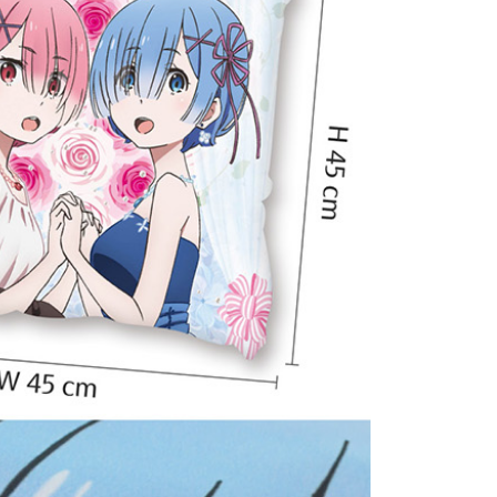
(澎湖/金門/馬祖)-木棉花樂園專用
20
貨到付款
50
送
查看運費