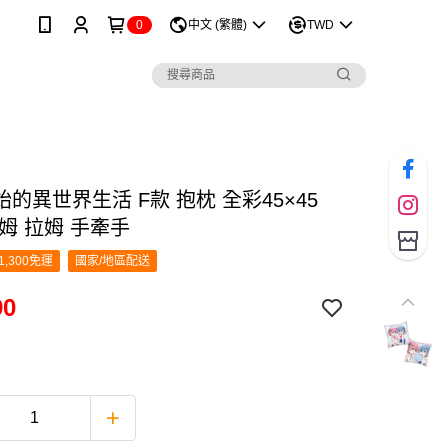
0
中文 (繁體)
TWD
的異世界生活 F款 抱枕 全彩45×45
姆 拉姆 手牽手
1,300免運
國家/地區配送
90