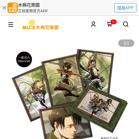
木棉花樂園
開啟APP
立刻使用官方APP
0
1
/
1