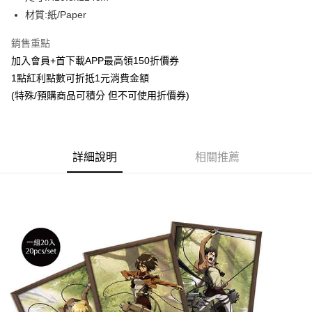
材質:紙/Paper
悠遊付
銷售重點
Google Pay
加入會員+首下載APP最高領150折價券
ATM付款
1點紅利點數可折抵1元消費金額
(特殊/預購商品可積分 但不可使用折價券)
貨到付款
運送方式
全家取貨付款
詳細說明
相關推薦
每筆NT$65，滿NT$1,300(含以上)免運費
付款後全家取貨
每筆NT$65，滿NT$1,300(含以上)免運費
(不開放使用，請勿選取）
每筆NT$9,999
7-11取貨付款
每筆NT$65，滿NT$1,300(含以上)免運費