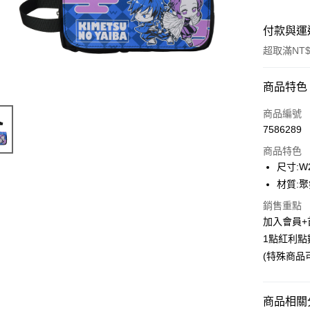
付款與運
超取滿NT$
付款方式
商品特色
信用卡一
商品編號
7586289
超商取貨
商品特色
LINE Pay
尺寸:W2
材質:聚
Apple Pay
銷售重點
悠遊付
加入會員+
1點紅利點
Google Pa
(特殊商品
ATM付款
貨到付款
商品相關分