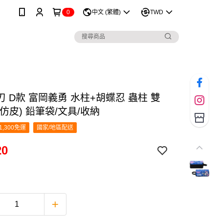
0
中文 (繁體)
TWD
 D款 富岡義勇 水柱+胡蝶忍 蟲柱 雙
仿皮) 鉛筆袋/文具/收納
1,300免運
國家/地區配送
20