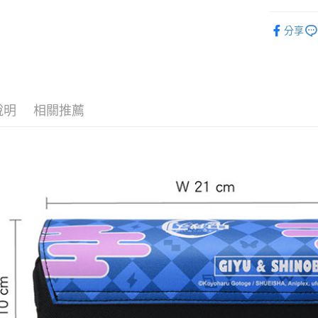
📌依動漫作品
運送方式
分享
刃
■包包
全家取貨
🏆 BON
每筆NT$6
■包包/提袋
付款後全
✈️ 海外專區
說明
相關推薦
每筆NT$6
⭐現貨商品
(不開放使
每筆NT$9,
7-11取貨
每筆NT$6
付款後7-1
每筆NT$6
宅配-木棉
每筆NT$1