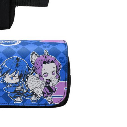
(澎湖/金門/馬祖)-木棉花樂園專用
20
貨到付款
50
送
查看運費