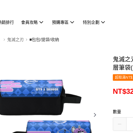
熱銷排行
會員攻略
預購專區
特別企劃
】
鬼滅之刃
■包包/提袋/收納
鬼滅之刃
層筆袋(
超取滿NT$
NT$3
數量