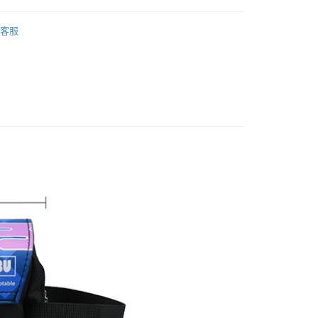
搜尋▐ All Anime Works
【2-4字部】
鬼滅之
客服
/提袋/收納
付款
US▐ 適用折價券專區
5，滿NT$1,300(含以上)免運費
/收納
家取貨
▐ Overseas
5，滿NT$1,300(含以上)免運費
專區⭐
用，請勿選取）
999
付款
5，滿NT$1,300(含以上)免運費
1取貨
5，滿NT$1,300(含以上)免運費
花樂園專用
00，滿NT$1,300(含以上)免運費