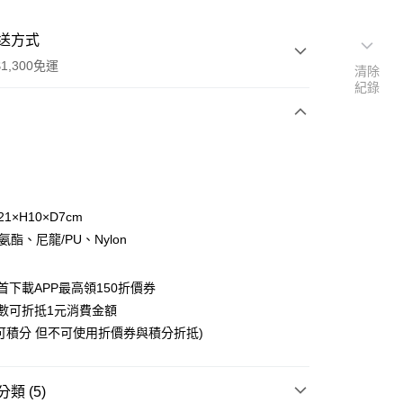
送方式
1,300免運
清除
紀錄
次付款
付款
1×H10×D7cm
氨酯、尼龍/PU、Nylon
首下載APP最高領150折價券
數可折抵1元消費金額
y
可積分 但不可使用折價券與積分折抵)
類 (5)