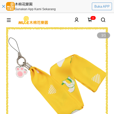
木棉花樂園
Buka APP
Gunakan App Kami Sekarang
0
1
/
1