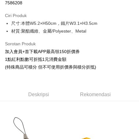
7586208
LINE Pay
Ciri Produk
Apple Pay
尺寸:本體W5.2×H50cm，鐵片W3.1×H3.5cm
材質:聚酯纖維、金屬/Polyester、Metal
Easy Wallet
Google Pay
Sorotan Produk
加入會員+首下載APP最高領150折價券
Pemindahan ATM
1點紅利點數可折抵1元消費金額
Tunai semasa Penghantaran
(特殊商品可積分 但不可使用折價券與積分折抵)
Pilihan Penghantaran
全家取貨付款
Deskripsi
Rekomendasi
NT$65/pesanan | Penghantaran percuma untuk pesanan
NT$1,300 atau lebih
付款後全家取貨
NT$65/pesanan | Penghantaran percuma untuk pesanan
NT$1,300 atau lebih