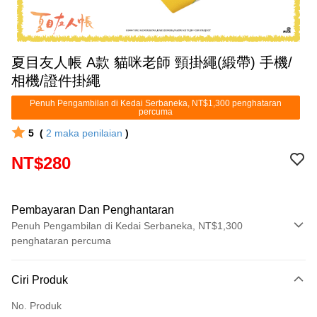
夏目友人帳 A款 貓咪老師 頸掛繩(緞帶) 手機/
相機/證件掛繩
Penuh Pengambilan di Kedai Serbaneka, NT$1,300 penghataran
percuma
5
(
2
maka penilaian
)
NT$280
Pembayaran Dan Penghantaran
Penuh Pengambilan di Kedai Serbaneka, NT$1,300
penghataran percuma
Kaedah Pembayaran
Ciri Produk
Kad Kredit (Bayaran Penuh)
No. Produk
Pengambilan di Kedai Serbaneka