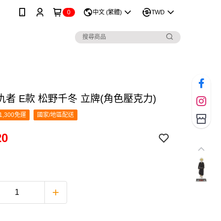
0
中文 (繁體)
TWD
者 E款 松野千冬 立牌(角色壓克力)
1,300免運
國家/地區配送
20