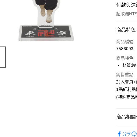
付款與運
超取滿NT$
付款方式
商品特色
信用卡一
商品編號
7586093
超商取貨
商品特色
LINE Pay
材質:壓克
Apple Pay
銷售重點
加入會員+
悠遊付
1點紅利點
(特殊商品
Google Pa
ATM付款
商品相關分
貨到付款
📌依動漫作品
分享
者
■文