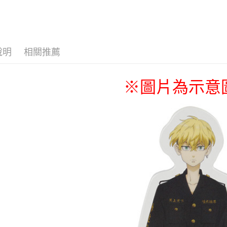
運送方式
🏆 BON
全家取貨
■文具/吊
每筆NT$6
✈️ 海外專區
說明
相關推薦
付款後全
⭐現貨商品
每筆NT$6
※圖片為示意
(不開放使
每筆NT$9,
7-11取貨
每筆NT$6
付款後7-1
每筆NT$6
宅配-木棉
每筆NT$1
宅配-離島