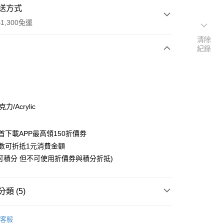
送方式
1,300免運
清除
紀錄
次付款
付款
力/Acrylic
首下載APP最高領150折價券
數可折抵1元消費金額
可積分 但不可使用折價券與積分折抵)
y
類 (5)
搜尋▐ All Anime Works
【5-9字部】
東京復仇
客服
具/吊飾/紙製/胸章/壓克力立牌/掛繩