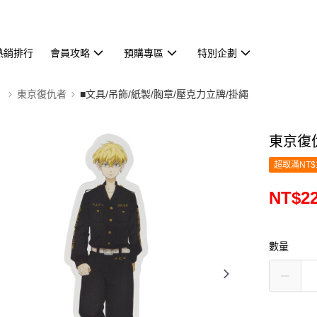
熱銷排行
會員攻略
預購專區
特別企劃
】
東京復仇者
■文具/吊飾/紙製/胸章/壓克力立牌/掛繩
東京復仇
超取滿NT$
NT$2
數量