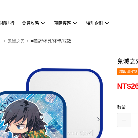
熱銷排行
會員攻略
預購專區
特別企劃
】
鬼滅之刃
■餐廚/杯具/杯墊/瓶罐
鬼滅之刃
超取滿NT$
NT$2
數量