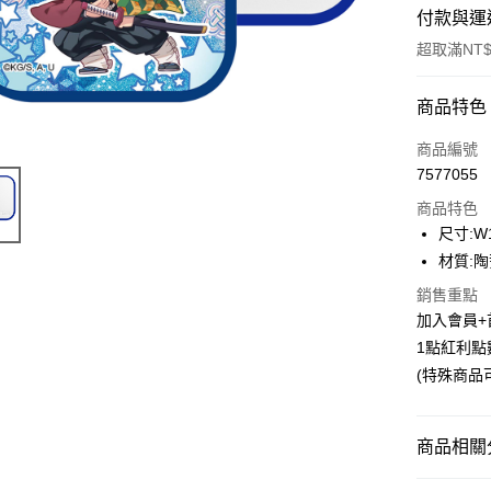
付款與運
超取滿NT$
付款方式
商品特色
信用卡一
商品編號
7577055
超商取貨
商品特色
LINE Pay
尺寸:W1
材質:陶瓷
Apple Pay
銷售重點
悠遊付
加入會員+
1點紅利點
Google Pa
(特殊商品
ATM付款
貨到付款
商品相關分
📌依動漫作品