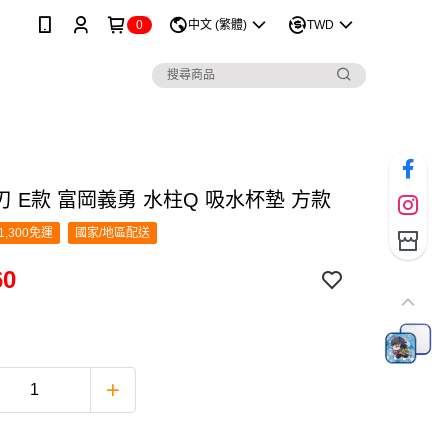
0
中文 (繁體)
TWD
 E款 富岡義勇 水柱Q 吸水杯墊 方款
1,300免運
國家/地區配送
60