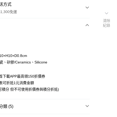
送方式
1,300免運
清除
紀錄
次付款
付款
0×H10×D0.8cm
、矽膠/Ceramics、Silicone
首下載APP最高領150折價券
數可折抵1元消費金額
y
可積分 但不可使用折價券與積分折抵)
類 (5)
搜尋▐ All Anime Works
【2-4字部】
鬼滅之