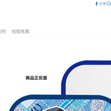
運送方式
分享
刃
■餐廚
全家取貨
🏆 BON
每筆NT$6
■餐廚/杯具
付款後全
✈️ 海外專區
說明
相關推薦
每筆NT$6
⭐現貨商品
(不開放使
每筆NT$9,
7-11取貨
每筆NT$6
付款後7-1
每筆NT$6
宅配-木棉
每筆NT$1
宅配-離島