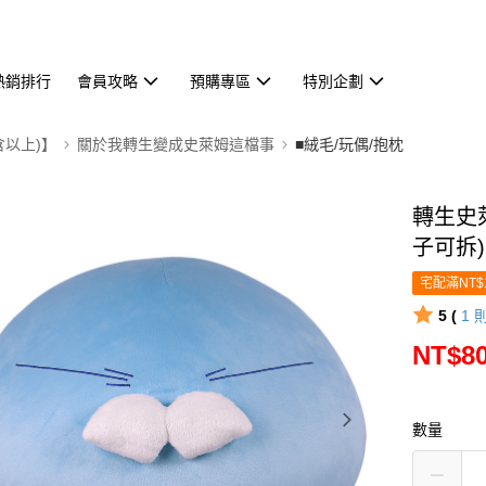
熱銷排行
會員攻略
預購專區
特別企劃
含以上)】
關於我轉生變成史萊姆這檔事
■絨毛/玩偶/抱枕
轉生史萊
子可拆)
宅配滿NT$
5 (
1
NT$8
數量