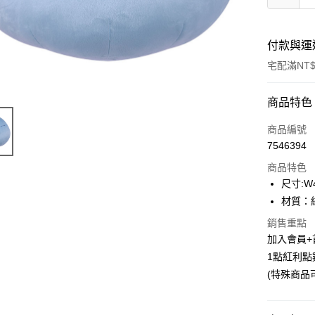
付款與運
宅配滿NT$
付款方式
商品特色
信用卡一
商品編號
7546394
LINE Pay
商品特色
Apple Pay
尺寸:W4
材質：
悠遊付
銷售重點
Google Pa
加入會員+
1點紅利點
ATM付款
(特殊商品
貨到付款