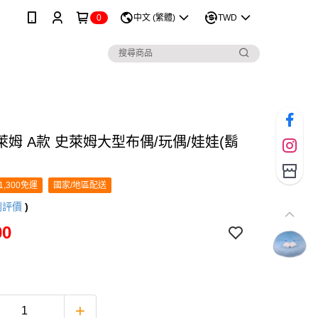
0
中文 (繁體)
TWD
姆 A款 史萊姆大型布偶/玩偶/娃娃(鬍
1,300免運
國家/地區配送
則評價
)
00