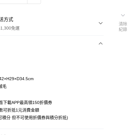
送方式
清除
1,300免運
紀錄
次付款
2×H29×D34.5cm
絨毛
y
首下載APP最高領150折價券
數可折抵1元消費金額
可積分 但不可使用折價券與積分折抵)