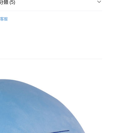
類 (5)
搜尋▐ All Anime Works
【10字部(含以上)】
關
花樂園專用
客服
變成史萊姆這檔事
■絨毛/玩偶/抱枕
00，滿NT$1,300(含以上)免運費
US▐ 適用折價券專區
(澎湖/金門/馬祖)-木棉花樂園專用
/抱枕
20
▐ Overseas
貨到付款
專區⭐
50
送
查看運費