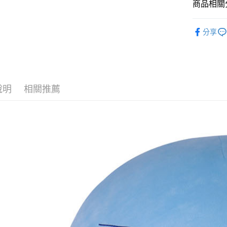
商品相關分
運送方式
📌依動漫作品
宅配-木棉
分享
於我轉生
每筆NT$1
🏆 BON
宅配-離島
■絨毛/玩偶
每筆NT$2
✈️ 海外專區
說明
相關推薦
黑貓宅配-
⭐現貨商品
每筆NT$1
✈️ 海外配