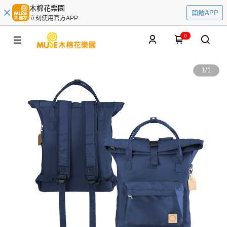
木棉花樂園
開啟APP
立刻使用官方APP
0
1
/
1