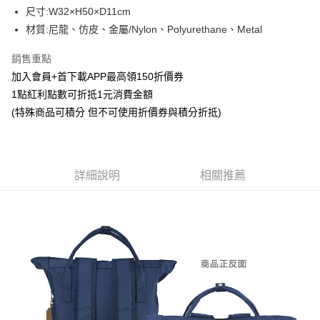
Apple Pay
尺寸:W32×H50×D11cm
材質:尼龍、仿皮、金屬/Nylon、Polyurethane、Metal
悠遊付
銷售重點
Google Pay
加入會員+首下載APP最高領150折價券
ATM付款
1點紅利點數可折抵1元消費金額
(特殊商品可積分 但不可使用折價券與積分折抵)
貨到付款
運送方式
全家取貨付款
詳細說明
相關推薦
每筆NT$65，滿NT$1,300(含以上)免運費
付款後全家取貨
每筆NT$65，滿NT$1,300(含以上)免運費
(不開放使用，請勿選取）
每筆NT$9,999
7-11取貨付款