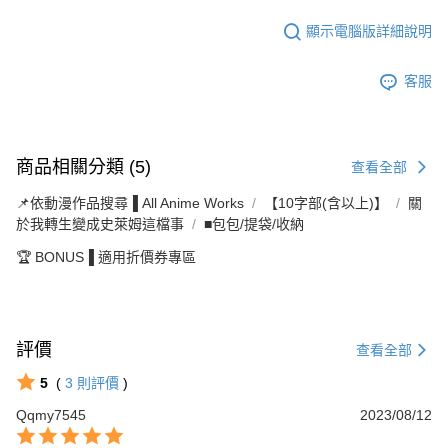
顯示電腦版詳細說明
客服
商品相關分類 (5)
查看全部
📌依動漫作品搜尋▐ All Anime Works
【10字部(含以上)】
關
於我轉生變成史萊姆這檔事
■包包/提袋/收納
🏆 BONUS▐ 適用折價券專區
評價
查看全部
5
(
3
則評價
)
Qqmy7545
2023/08/12