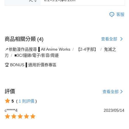
客服
商品相關分類 (4)
查看全部
📌依動漫作品搜尋▐ All Anime Works
【2-4字部】
鬼滅之
刃
■3C/鐘錶/電子/影音/周邊
🏆 BONUS▐ 適用折價券專區
評價
查看全部
5
(
1
則評價
)
c******4
2023/05/14