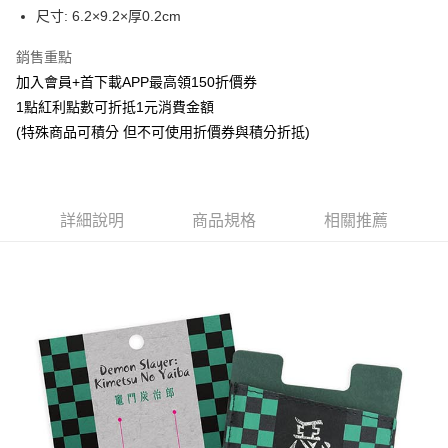
Apple Pay
尺寸: 6.2×9.2×厚0.2cm
悠遊付
銷售重點
加入會員+首下載APP最高領150折價券
Google Pay
1點紅利點數可折抵1元消費金額
ATM付款
(特殊商品可積分 但不可使用折價券與積分折抵)
貨到付款
運送方式
詳細說明
商品規格
相關推薦
全家取貨付款
每筆NT$65，滿NT$1,300(含以上)免運費
付款後全家取貨
每筆NT$65，滿NT$1,300(含以上)免運費
(不開放使用，請勿選取）
每筆NT$9,999
7-11取貨付款