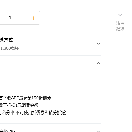
清除
紀錄
送方式
1,300免運
次付款
付款
首下載APP最高領150折價券
數可折抵1元消費金額
可積分 但不可使用折價券與積分折抵)
y
類 (5)