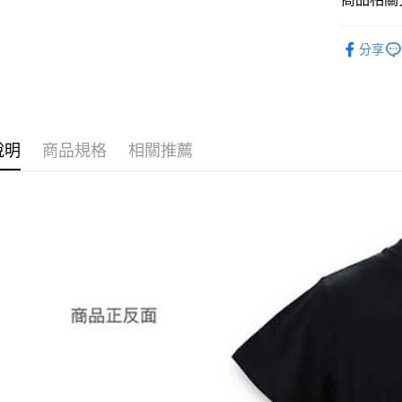
ATM付款
📌依動漫作品
分享
刃
■服飾
貨到付款
🏆 BON
■服飾/帽襪
運送方式
✈️ 海外專區
全家取貨
說明
商品規格
相關推薦
⭐現貨商品
每筆NT$6
付款後全
每筆NT$6
(不開放使
每筆NT$9,
7-11取貨
每筆NT$6
付款後7-1