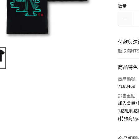
數量
付款與運
超取滿NT$
付款方式
商品特色
信用卡一
商品編號
7163469
超商取貨
銷售重點
LINE Pay
加入會員+
1點紅利點
Apple Pay
(特殊商品
悠遊付
Google Pa
商品相關分