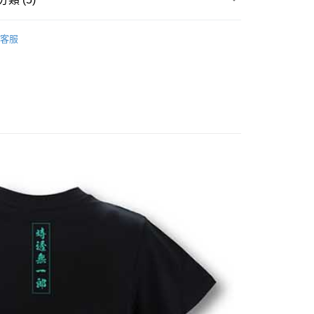
搜尋▐ All Anime Works
【2-4字部】
鬼滅之
客服
/帽襪/鞋/飾品/雨具/巾
US▐ 適用折價券專區
/鞋/飾品/雨具/巾
▐ Overseas
付款
專區⭐
5，滿NT$1,300(含以上)免運費
家取貨
5，滿NT$1,300(含以上)免運費
用，請勿選取）
999
付款
5，滿NT$1,300(含以上)免運費
1取貨