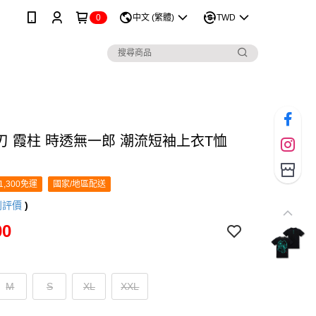
0
中文 (繁體)
TWD
刃 霞柱 時透無一郎 潮流短袖上衣T恤
1,300免運
國家/地區配送
則評價
)
00
M
S
XL
XXL