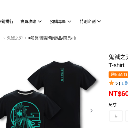
熱銷排行
會員攻略
預購專區
特別企劃
】
鬼滅之刃
■服飾/帽襪/鞋/飾品/雨具/巾
鬼滅之
T-shirt
超取滿NT$
5 (
1
NT$6
尺寸
L