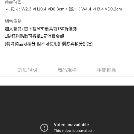
商品特色
Apple Pay
尺寸: W2.3 ×H10.4 ×D0.3cm，鐵片：W4.4 ×H3.4 ×D0.2cm
悠遊付
銷售重點
加入會員+首下載APP最高領150折價券
Google Pay
1點紅利點數可折抵1元消費金額
ATM付款
(特殊商品可積分 但不可使用折價券與積分折抵)
貨到付款
運送方式
詳細說明
商品規格
相關推薦
全家取貨付款
每筆NT$65，滿NT$1,300(含以上)免運費
付款後全家取貨
每筆NT$65，滿NT$1,300(含以上)免運費
(不開放使用，請勿選取）
每筆NT$9,999
7-11取貨付款