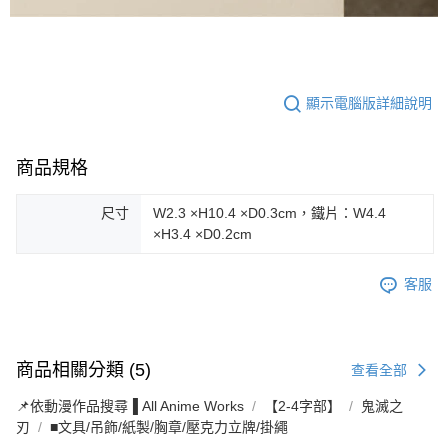
顯示電腦版詳細說明
商品規格
尺寸
W2.3 ×H10.4 ×D0.3cm，鐵片：W4.4
×H3.4 ×D0.2cm
客服
商品相關分類 (5)
查看全部
📌依動漫作品搜尋▐ All Anime Works
【2-4字部】
鬼滅之
刃
■文具/吊飾/紙製/胸章/壓克力立牌/掛繩