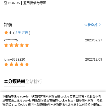
🏆 BONUS▐ 適用折價券專區
評價
查看全部
5
(
2
則評價
)
k*********5
2023/07/27
jenny8829220
2022/12/09
本分類熱銷
全站排行
本網站中使用 cookie，欲查詢有關本網站使用 cookie 方式之詳情，及若您不希
熱門標籤
望在電腦上使用 cookie 時應如何變更電腦的 cookie 設定，請參閱本網站「
隱私
權條款
」之 Cookie 聲明。您繼續使用本網站即表示您同意本公司得按本網站使