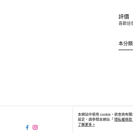
評價
喜歡這
本分類
本網站中使用 cookie，欲查詢有關
設定，請參閱本網站「
隱私權條款
使用 cookie。
了解更多 >