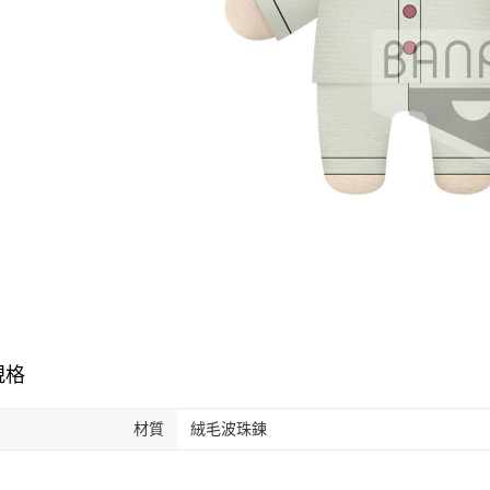
規格
材質
絨毛波珠鍊