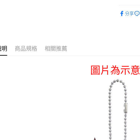
📌依動漫作品
運送方式
分享
刃
■絨毛
全家取貨
🏆 BON
每筆NT$6
■絨毛/玩偶
付款後全
■文具/吊
說明
商品規格
相關推薦
每筆NT$6
✈️ 海外專區
(不開放使
🇯🇵日貨
圖片為示意
每筆NT$9,
7-11取貨
每筆NT$6
付款後7-1
每筆NT$6
宅配-木棉
每筆NT$1