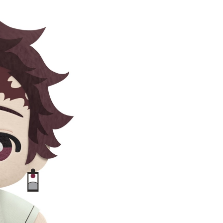
(澎湖/金門/馬祖)-木棉花樂園專用
20
貨到付款
50
送
查看運費