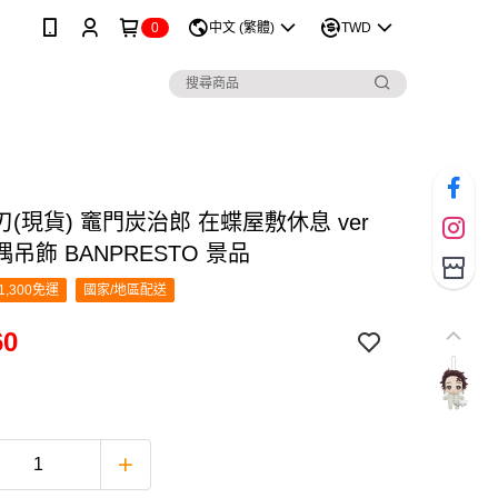
0
中文 (繁體)
TWD
(現貨) 竈門炭治郎 在蝶屋敷休息 ver
吊飾 BANPRESTO 景品
1,300免運
國家/地區配送
60