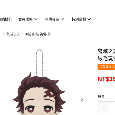
熱銷排行
會員攻略
預購專區
特別企劃
】
鬼滅之刃
■絨毛/玩偶/抱枕
鬼滅之刃
絨毛玩偶
超取滿NT$
NT$3
數量