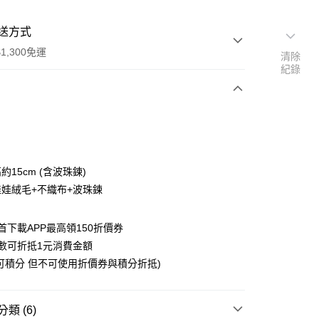
送方式
1,300免運
清除
紀錄
次付款
付款
高約15cm (含波珠鍊)
 娃娃絨毛+不織布+波珠鍊
首下載APP最高領150折價券
數可折抵1元消費金額
y
可積分 但不可使用折價券與積分折抵)
類 (6)