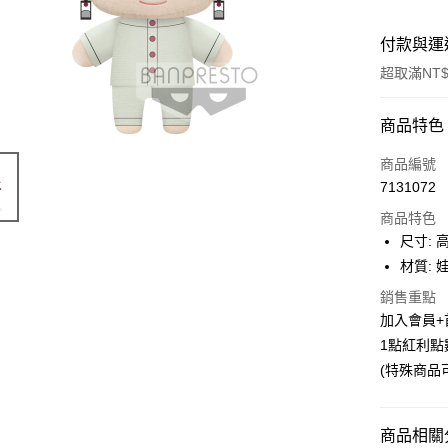
付款與運
超取滿NT$
付款方式
商品特色
信用卡一
商品編號
7131072
超商取貨
商品特色
LINE Pay
尺寸: 
材質:
Apple Pay
銷售重點
悠遊付
加入會員+
1點紅利點
Google Pa
(特殊商品
ATM付款
貨到付款
商品相關分