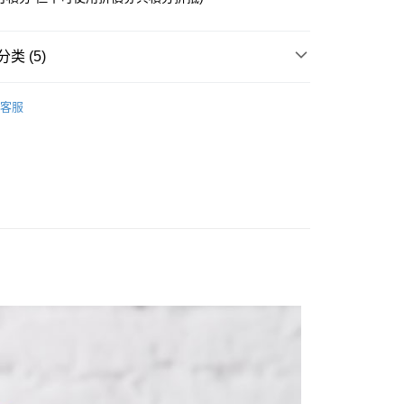
类 (5)
付款
5，满NT$1,300(含以上)免运费
搜尋▐ All Anime Works
【2-4字部】
鬼滅之
客服
/模型/公仔/盲抽
家取貨
US▐ 適用折價券專區
5，满NT$1,300(含以上)免运费
/公仔/盲抽
用，請勿選取）
搜尋▐ All Anime Works
【2-4字部】
鬼滅之
999
🇵日貨專區✈
付款
專區(現貨+預購)✈
5，满NT$1,300(含以上)免运费
1取貨
5，满NT$1,300(含以上)免运费
花樂園專用
00，满NT$1,300(含以上)免运费