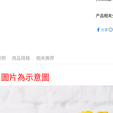
运送方式
产品相关分
全家取貨
每笔NT$6
📌依動漫作品
分享
刃
■玩具
付款後全
🏆 BON
每笔NT$6
■玩具/模型
(不開放使
📌依動漫作品
说明
商品规格
相关推荐
每笔NT$9,
刃
■🇯
7-11取貨
🇯🇵日貨
每笔NT$6
圖片為示意圖
付款後7-1
每笔NT$6
宅配-木棉
每笔NT$1