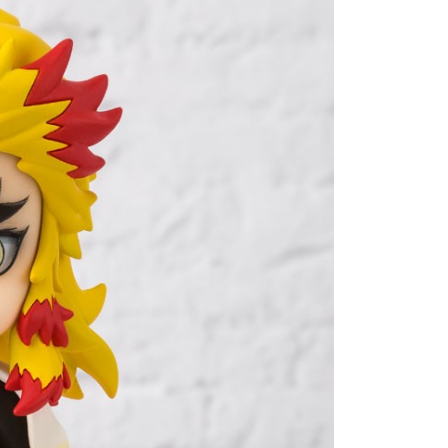
(澎湖/金門/馬祖)-木棉花樂園專用
20
貨到付款
50