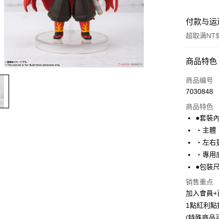
付款与运
超取满NT$
付款方式
商品特色
信用卡一
商品编号
7030848
超商取货
商品特色
LINE Pay
●套裝
・主體
Apple Pay
・左右
悠遊付
・專用
●包裝尺寸
Google Pa
销售重点
ATM付款
加入會員+
货到付款
1點紅利點
(特殊商品