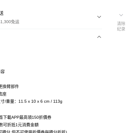
送
1,300免运
清除
纪录
次付款
付款
內容
更換臂部件
底座
/重量：11.5 x 10 x 6 cm / 113g
y
首下載APP最高領150折價券
數可折抵1元消費金額
可積分 但不可使用折價券與積分折抵)