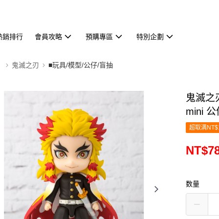
熱銷排行
會員攻略
預購專區
特別企劃
】
鬼滅之刃
■玩具/模型/公仔/盲抽
鬼滅之刃 
mini 
超取满NT$
NT$7
数量