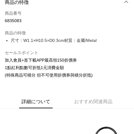
商品の特徴
クレジットカード1回払い
商品番号
コンビニ店頭代金引換
6835083
LINE Pay
商品の特徴
Apple Pay
尺寸：W1.1×H10.5×D0.3cm材質：金屬/Metal
Easy Wallet
セールスポイント
加入會員+首下載APP最高領150折價券
Google Pay
1點紅利點數可折抵1元消費金額
ATM払い
(特殊商品可積分 但不可使用折價券與積分折抵)
代金引換
配送方法
詳細について
おすすめ関連商品
全家取貨付款
配送毎にNT$65、NT$1,300以上で送料無料
付款後全家取貨
配送毎にNT$65、NT$1,300以上で送料無料