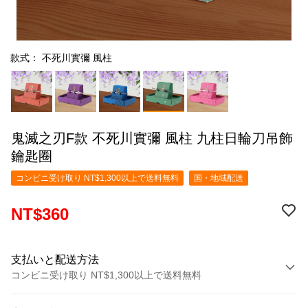
款式： 不死川實彌 風柱
鬼滅之刃F款 不死川實彌 風柱 九柱日輪刀吊飾
鑰匙圈
コンビニ受け取り NT$1,300以上で送料無料
国・地域配送
NT$360
支払いと配送方法
コンビニ受け取り NT$1,300以上で送料無料
お支払い方法