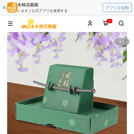
木棉花樂園
アプリを起動
いますぐ公式アプリを使用する
0
1
/
1