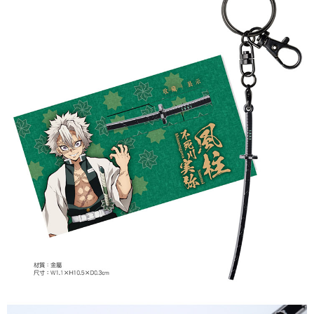
(不開放使用，請勿選取）
配送毎にNT$9,999
7-11取貨付款
配送毎にNT$65、NT$1,300以上で送料無料
付款後7-11取貨
配送毎にNT$65、NT$1,300以上で送料無料
宅配-木棉花樂園專用
配送毎にNT$100、NT$1,300以上で送料無料
宅配-離島(澎湖/金門/馬祖)-木棉花樂園專用
配送毎にNT$220
黑貓宅配-貨到付款
配送毎にNT$150
✈️ 海外配送
送料を確認