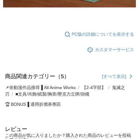
PC版の詳細についてを表示する
カスタマーサービス
商品関連カテゴリー（5）
[すべて表示]
📌依動漫作品搜尋▐ All Anime Works
【2-4字部】
鬼滅之
刃
■文具/吊飾/紙製/胸章/壓克力立牌/掛繩
🏆 BONUS▐ 適用折價券專區
レビュー
この商品が気に入りましたか？購入された商品のレビューを投稿