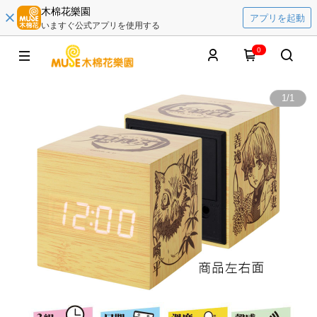
木棉花樂園
アプリを起動
いますぐ公式アプリを使用する
0
1
/
1