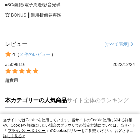
■3C/鐘錶/電子周邊/影音光碟
🏆 BONUS▐ 適用折價券專區
レビュー
[すべて表示]
4
(
2
件のレビュー
)
ala098116
2022/12/24
超實用
本カテゴリーの人気商品
サイト全体のランキング
当サイトではCookieを使用しています。当サイトのCookie使用に関する詳細
人気タグ
や、Cookieを無効にしたい場合のブラウザでの設定方法については、当サイト
「
プライバシーポリシー
」のCookieポリシーをご参照ください。お客さま
が、当サイトを引き続き使用される場合、当社がサイト利用規約のCookieポリ
詳しく見る >