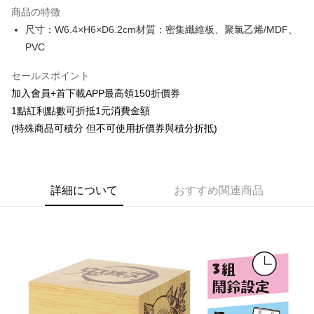
商品の特徴
Apple Pay
尺寸：W6.4×H6×D6.2cm材質：密集纖維板、聚氯乙烯/MDF、
PVC
Easy Wallet
セールスポイント
Google Pay
加入會員+首下載APP最高領150折價券
ATM払い
1點紅利點數可折抵1元消費金額
代金引換
(特殊商品可積分 但不可使用折價券與積分折抵)
配送方法
全家取貨付款
詳細について
おすすめ関連商品
配送毎にNT$65、NT$1,300以上で送料無料
付款後全家取貨
配送毎にNT$65、NT$1,300以上で送料無料
(不開放使用，請勿選取）
配送毎にNT$9,999