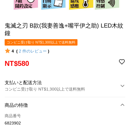
鬼滅之刃 B款(我妻善逸+嘴平伊之助) LED木紋
鐘
コンビニ受け取り NT$1,300以上で送料無料
4
(
2
件のレビュー
)
NT$580
支払いと配送方法
コンビニ受け取り NT$1,300以上で送料無料
お支払い方法
商品の特徴
クレジットカード1回払い
商品番号
コンビニ店頭代金引換
6823902
LINE Pay