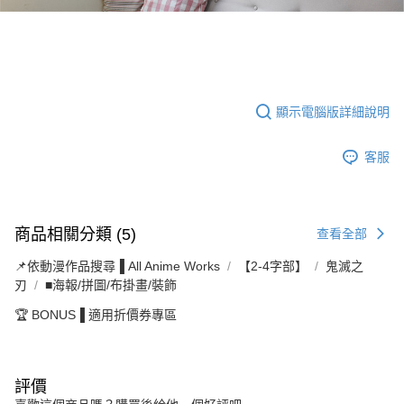
顯示電腦版詳細說明
客服
商品相關分類 (5)
查看全部
📌依動漫作品搜尋▐ All Anime Works
【2-4字部】
鬼滅之
刃
■海報/拼圖/布掛畫/裝飾
🏆 BONUS▐ 適用折價券專區
評價