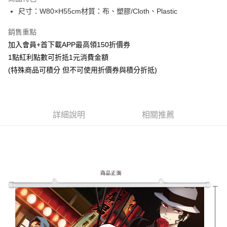
悠遊付
尺寸：W80×H55cm材質：布、塑膠/Cloth、Plastic
Google Pay
銷售重點
加入會員+首下載APP最高領150折價券
ATM付款
1點紅利點數可折抵1元消費金額
貨到付款
(特殊商品可積分 但不可使用折價券與積分折抵)
運送方式
宅配-木棉花樂園專用
詳細說明
相關推薦
每筆NT$100，滿NT$1,300(含以上)免運費
宅配-離島(澎湖/金門/馬祖)-木棉花樂園專用
每筆NT$220
黑貓宅配-貨到付款
每筆NT$150
✈️ 海外配送
查看運費