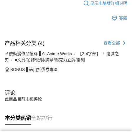
显示电脑版详细说明
客服
产品相关分类 (4)
查看全部
📌依動漫作品搜尋▐ All Anime Works
【2-4字部】
鬼滅之
刃
■文具/吊飾/紙製/胸章/壓克力立牌/掛繩
🏆 BONUS▐ 適用折價券專區
评论
此商品目前未被评论
本分类热销
全站排行