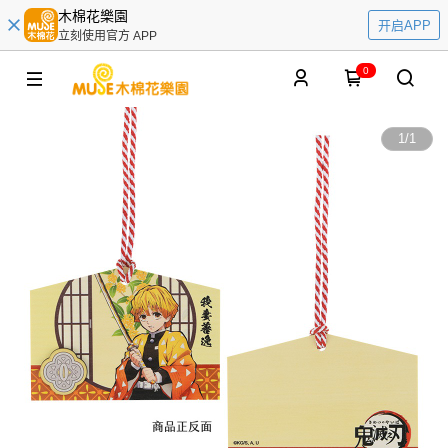
木棉花樂園
开启APP
立刻使用官方 APP
0
1
/
1