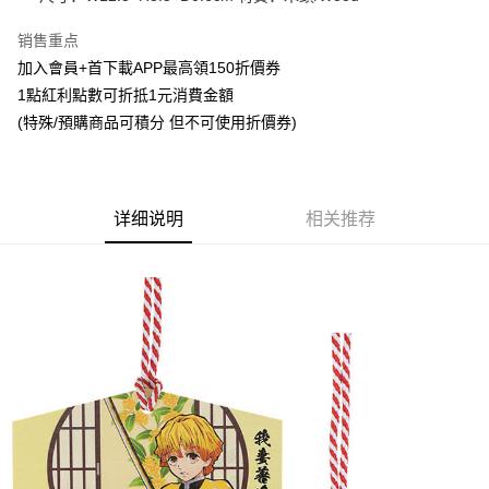
悠遊付
销售重点
加入會員+首下載APP最高領150折價券
Google Pay
1點紅利點數可折抵1元消費金額
ATM付款
(特殊/預購商品可積分 但不可使用折價券)
货到付款
运送方式
详细说明
相关推荐
全家取貨付款
每笔NT$65，满NT$1,300(含以上)免运费
付款後全家取貨
每笔NT$65，满NT$1,300(含以上)免运费
(不開放使用，請勿選取）
每笔NT$9,999
7-11取貨付款
每笔NT$65，满NT$1,300(含以上)免运费