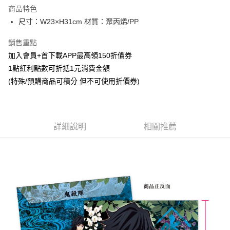
LINE Pay
商品特色
Apple Pay
尺寸：W23×H31cm 材質：聚丙烯/PP
悠遊付
銷售重點
加入會員+首下載APP最高領150折價券
Google Pay
1點紅利點數可折抵1元消費金額
ATM付款
(特殊/預購商品可積分 但不可使用折價券)
貨到付款
運送方式
詳細說明
相關推薦
全家取貨付款
每筆NT$65，滿NT$1,300(含以上)免運費
付款後全家取貨
每筆NT$65，滿NT$1,300(含以上)免運費
(不開放使用，請勿選取）
每筆NT$9,999