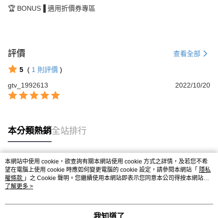
🏆 BONUS▐ 適用折價券專區
評價
查看全部
5
(
1
則評價
)
gtv_1992613
2022/10/20
本分類熱銷
全站排行
本網站中使用 cookie，欲查詢有關本網站使用 cookie 方式之詳情，及若您不希
熱門標籤
望在電腦上使用 cookie 時應如何變更電腦的 cookie 設定，請參閱本網站「
隱私
權條款
」之 Cookie 聲明。您繼續使用本網站即表示您同意本公司得按本網站使
用條款之 Cookie 聲明使用 cookie。
了解更多 >
我知道了