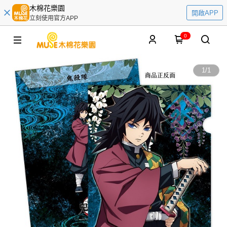
木棉花樂園
開啟APP
立刻使用官方APP
0
1
/
1