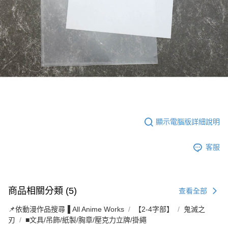
顯示電腦版詳細說明
客服
商品相關分類 (5)
查看全部
📌依動漫作品搜尋▐ All Anime Works
【2-4字部】
鬼滅之
刃
■文具/吊飾/紙製/胸章/壓克力立牌/掛繩