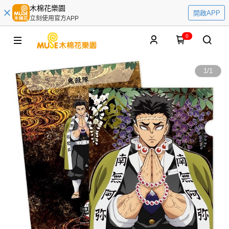
木棉花樂園
開啟APP
立刻使用官方APP
0
1
/
1