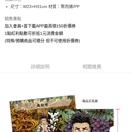
Apple Pay
尺寸：W23×H31cm 材質：聚丙烯/PP
悠遊付
銷售重點
加入會員+首下載APP最高領150折價券
Google Pay
1點紅利點數可折抵1元消費金額
ATM付款
(特殊/預購商品可積分 但不可使用折價券)
貨到付款
運送方式
詳細說明
相關推薦
全家取貨付款
每筆NT$65，滿NT$1,300(含以上)免運費
付款後全家取貨
每筆NT$65，滿NT$1,300(含以上)免運費
(不開放使用，請勿選取）
每筆NT$9,999
7-11取貨付款