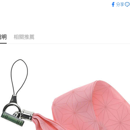
運送方式
分享
刃
■文
全家取貨
🏆 BON
每筆NT$6
■文具/吊
付款後全
✈️ 海外專區
說明
相關推薦
每筆NT$6
⭐現貨商品
(不開放使
每筆NT$9,
7-11取貨
每筆NT$6
付款後7-1
每筆NT$6
宅配-木棉
每筆NT$1
宅配-離島