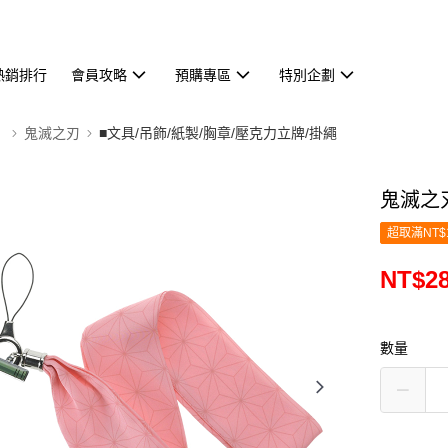
熱銷排行
會員攻略
預購專區
特別企劃
】
鬼滅之刃
■文具/吊飾/紙製/胸章/壓克力立牌/掛繩
鬼滅之
超取滿NT$
NT$2
數量