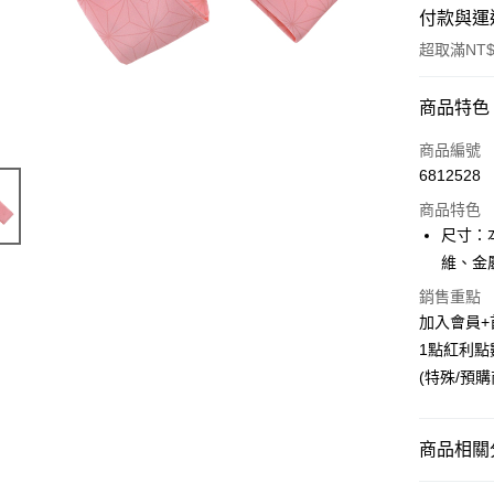
付款與運
超取滿NT$
付款方式
商品特色
信用卡一
商品編號
6812528
超商取貨
商品特色
LINE Pay
尺寸：本
維、金屬/
Apple Pay
銷售重點
悠遊付
加入會員+
1點紅利點
Google Pa
(特殊/預
ATM付款
貨到付款
商品相關分
📌依動漫作品