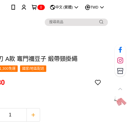
0
中文 (繁體)
TWD
刃 A款 竈門禰豆子 緞帶頸掛繩
1,300免運
國家/地區配送
80