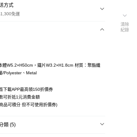
送方式
1,300免運
清除
紀錄
次付款
付款
體W5.2×H50cm，鐵片W3.2×H1.8cm 材質：聚酯纖
Polyester、Metal
首下載APP最高領150折價券
數可折抵1元消費金額
y
購商品可積分 但不可使用折價券)
類 (5)
搜尋▐ All Anime Works
【2-4字部】
鬼滅之