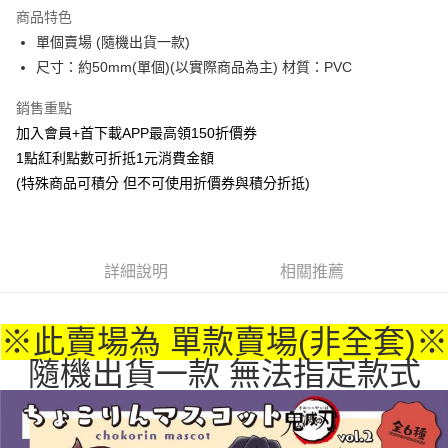
LINE Pay
商品特色
Apple Pay
單個賣場 (隨機出貨一款)
尺寸：約50mm(單個)(以實際商品為主) 材質：PVC
悠遊付
銷售重點
Google Pay
加入會員+首下載APP最高領150折價券
ATM付款
1點紅利點數可折抵1元消費金額
(特殊商品可積分 但不可使用折價券與積分折抵)
貨到付款
運送方式
全家取貨付款
詳細說明
相關推薦
每筆NT$65，滿NT$1,300(含以上)免運費
付款後全家取貨
※此賣場為 單款賣場(非全套)※
每筆NT$65，滿NT$1,300(含以上)免運費
隨機出貨一款 無法指定款式
(不開放使用，請勿選取）
每筆NT$9,999