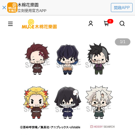
木棉花樂園
開啟APP
立刻使用官方APP
0
1
/
1