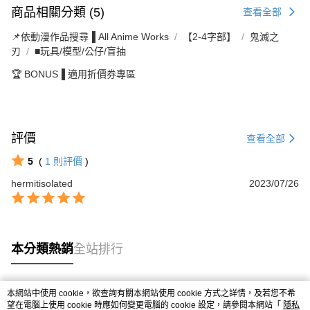
商品相關分類 (5)
查看全部
📌依動漫作品搜尋▐ All Anime Works
【2-4字部】
鬼滅之
刃
■玩具/模型/公仔/盲抽
🏆 BONUS▐ 適用折價券專區
評價
查看全部
5
(
1
則評價
)
hermitisolated
2023/07/26
本分類熱銷
全站排行
本網站中使用 cookie，欲查詢有關本網站使用 cookie 方式之詳情，及若您不希
熱門標籤
望在電腦上使用 cookie 時應如何變更電腦的 cookie 設定，請參閱本網站「
隱私