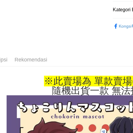
Tunai sem
Kategori 
📌依動漫作品
Pilihan 
Kongsi
刃
■玩具
全家取貨
🏆 BON
NT$65/pes
■玩具/模型
NT$1,300 
📌依動漫作品
ipsi
Rekomendasi
付款後全
刃
■🇯
NT$65/pes
🇯🇵日貨
NT$1,300 
※此賣場為 單款賣場
(不開放使
隨機出貨一款 無法
NT$9,999
7-11取貨
NT$65/pes
NT$1,300 
付款後7-1