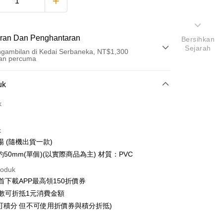
ran Dan Penghantaran
Bersihkan
Sejarah
gambilan di Kedai Serbaneka, NT$1,300
an percuma
Pembayaran
uk
t (Bayaran Penuh)
k
an di Kedai Serbaneka
k
 (隨機出貨一款)
50mm(單個)(以實際商品為主) 材質：PVC
roduk
t
首下載APP最高領150折價券
y
數可折抵1元消費金額
可積分 但不可使用折價券與積分折抵)
an ATM