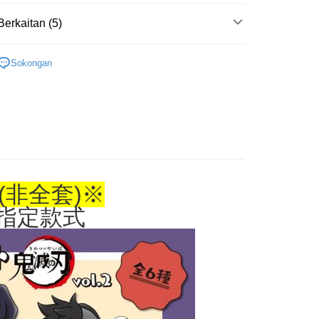
asa Penghantaran
Berkaitan (5)
搜尋▐ All Anime Works
【2-4字部】
鬼滅之
Penghantaran
Sokongan
/模型/公仔/盲抽
付款
US▐ 適用折價券專區
anan | Penghantaran percuma untuk pesanan
/公仔/盲抽
atau lebih
搜尋▐ All Anime Works
【2-4字部】
鬼滅之
家取貨
🇵日貨專區✈
anan | Penghantaran percuma untuk pesanan
專區(現貨+預購)✈
atau lebih
(非全套)※
用，請勿選取）
指定款式
/pesanan
付款
anan | Penghantaran percuma untuk pesanan
atau lebih
1取貨