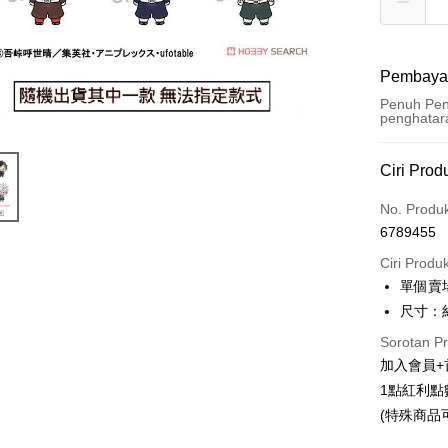
Pembaya
Penuh Pen
penghatar
Kaedah 
Ciri Prod
Kad Kredi
No. Produ
6789455
Pengambil
Ciri Produ
LINE Pay
單個賣場
尺寸：約
Apple Pay
Sorotan P
Easy Walle
加入會員+
Google Pa
1點紅利點
(特殊商品
Pemindah