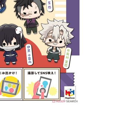
anan | Penghantaran percuma untuk pesanan
atau lebih
花樂園專用
sanan | Penghantaran percuma untuk pesanan
atau lebih
(澎湖/金門/馬祖)-木棉花樂園專用
esanan
貨到付款
esanan