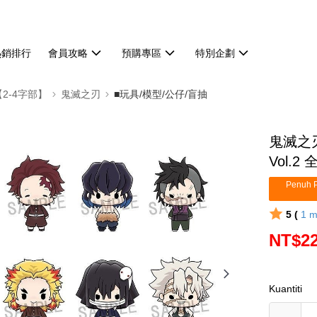
熱銷排行
會員攻略
預購專區
特別企劃
【2-4字部】
鬼滅之刃
■玩具/模型/公仔/盲抽
鬼滅之刃
Vol.
Penuh P
5 (
1
m
NT$2
Kuantiti