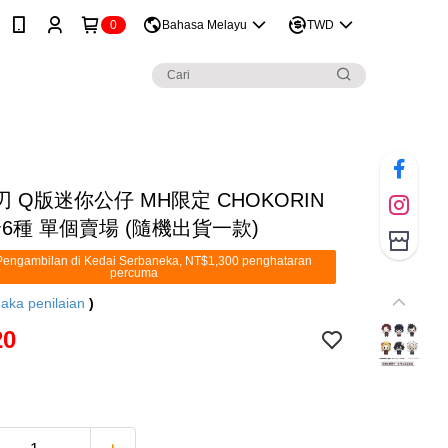
0
Bahasa Melayu
TWD
 Q版迷你公仔 MH限定 CHOKORIN
2 全6種 單個賣場 (隨機出貨一款)
engambilan di Kedai Serbaneka, NT$1,300 penghataran
percuma
aka penilaian
)
20