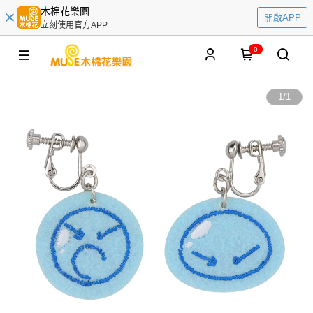
木棉花樂園
開啟APP
立刻使用官方APP
0
1
/
1