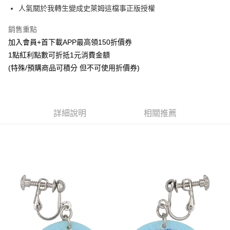
Apple Pay
人氣關於我轉生變成史萊姆這檔事正版授權
悠遊付
銷售重點
加入會員+首下載APP最高領150折價券
Google Pay
1點紅利點數可折抵1元消費金額
ATM付款
(特殊/預購商品可積分 但不可使用折價券)
貨到付款
運送方式
詳細說明
相關推薦
全家取貨付款
每筆NT$65，滿NT$1,300(含以上)免運費
付款後全家取貨
每筆NT$65，滿NT$1,300(含以上)免運費
(不開放使用，請勿選取）
每筆NT$9,999
7-11取貨付款