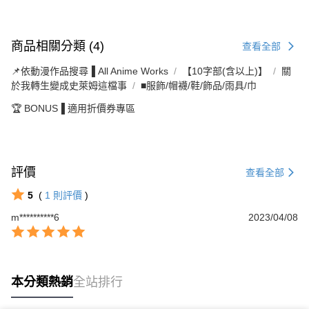
商品相關分類 (4)
查看全部
📌依動漫作品搜尋▐ All Anime Works
【10字部(含以上)】
關
於我轉生變成史萊姆這檔事
■服飾/帽襪/鞋/飾品/雨具/巾
🏆 BONUS▐ 適用折價券專區
評價
查看全部
5
(
1
則評價
)
m**********6
2023/04/08
本分類熱銷
全站排行