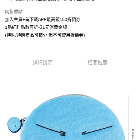
悠遊付
銷售重點
加入會員+首下載APP最高領150折價券
Google Pay
1點紅利點數可折抵1元消費金額
ATM付款
(特殊/預購商品可積分 但不可使用折價券)
貨到付款
運送方式
詳細說明
相關推薦
全家取貨付款
每筆NT$65，滿NT$1,300(含以上)免運費
7-11取貨付款
每筆NT$65，滿NT$1,300(含以上)免運費
宅配-木棉花樂園專用
每筆NT$100，滿NT$1,300(含以上)免運費
宅配-離島(澎湖/金門/馬祖)-木棉花樂園專用
每筆NT$220