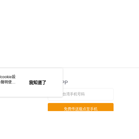
ookie設
e聲明使用
我知道了
官方APP
免费传送载点至手机
若接到可疑电话，请洽询165反诈骗专线