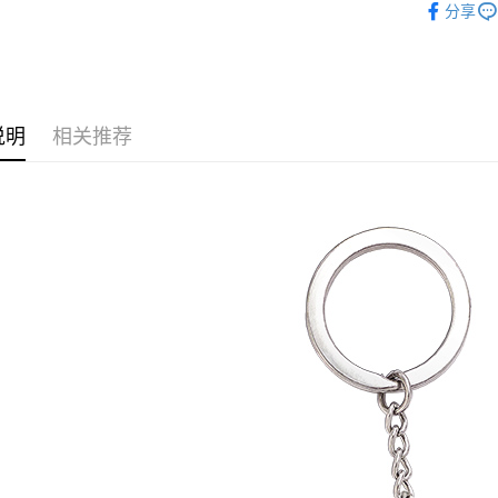
分享
刃
■文
运送方式
🏆 BON
全家取貨
■文具/吊
每笔NT$6
✈️ 海外專區
说明
相关推荐
付款後全
⭐現貨商品
每笔NT$6
(不開放使
每笔NT$9,
7-11取貨
每笔NT$6
付款後7-1
每笔NT$6
宅配-木棉
每笔NT$1