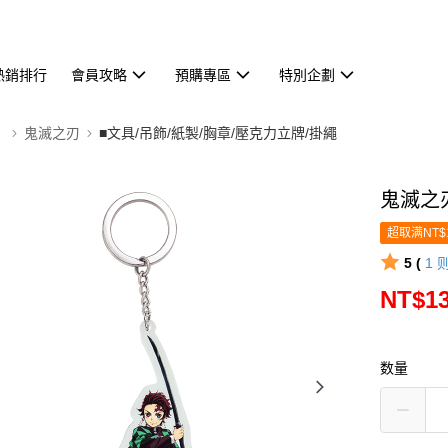
熱銷排行
會員攻略
預購專區
特別企劃
】
鬼滅之刃
■文具/吊飾/紙製/胸章/壓克力立牌/掛繩
鬼滅之
超取满NT$
5 (
1
NT$1
数量