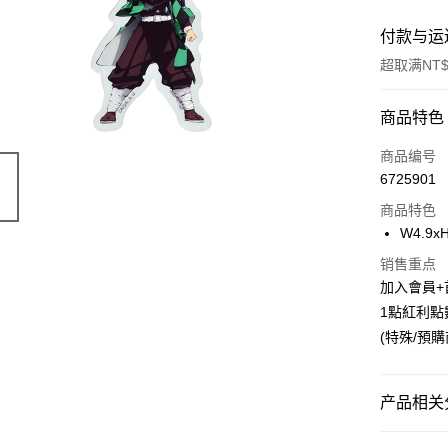
付款与运
超取满NT$
付款方式
商品特色
信用卡一
商品编号
6725901
超商取货
商品特色
LINE Pay
W4.9x
Apple Pay
销售重点
加入會員+
悠遊付
1點紅利點
(特殊/預
Google Pa
ATM付款
产品相关分
货到付款
📌依動漫作品