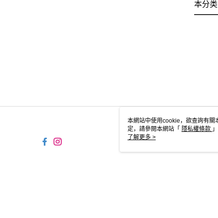
本分类
本網站中使用cookie，欲查詢有關
定，請參閱本網站「
隱私權條款
」
cookie。
了解更多 >