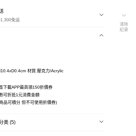
送
1,300免运
清除
纪录
次付款
付款
H10.4xD0.4cm 材質:壓克力/Acrylic
首下載APP最高領150折價券
數可折抵1元消費金額
購商品可積分 但不可使用折價券)
y
类 (5)
搜尋▐ All Anime Works
【2-4字部】
鬼滅之