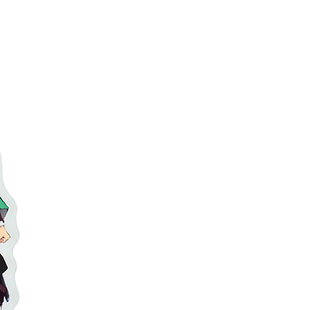
(澎湖/金門/馬祖)-木棉花樂園專用
20
貨到付款
50
送
查看运费