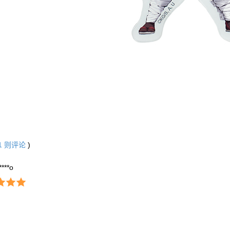
1
则评论
)
****o