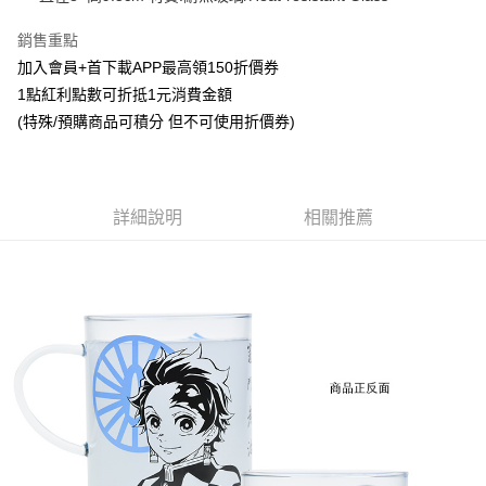
悠遊付
銷售重點
加入會員+首下載APP最高領150折價券
Google Pay
1點紅利點數可折抵1元消費金額
ATM付款
(特殊/預購商品可積分 但不可使用折價券)
貨到付款
運送方式
詳細說明
相關推薦
全家取貨付款
每筆NT$65，滿NT$1,300(含以上)免運費
付款後全家取貨
每筆NT$65，滿NT$1,300(含以上)免運費
(不開放使用，請勿選取）
每筆NT$9,999
7-11取貨付款
每筆NT$65，滿NT$1,300(含以上)免運費