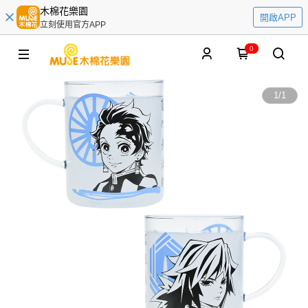
木棉花樂園
開啟APP
立刻使用官方APP
0
1
/
1