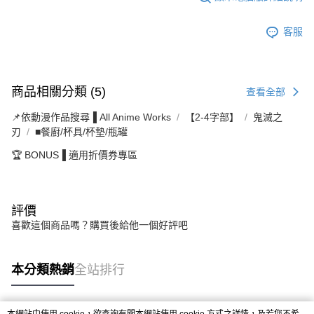
客服
商品相關分類 (5)
查看全部
📌依動漫作品搜尋▐ All Anime Works
【2-4字部】
鬼滅之
刃
■餐廚/杯具/杯墊/瓶罐
🏆 BONUS▐ 適用折價券專區
評價
喜歡這個商品嗎？購買後給他一個好評吧
本分類熱銷
全站排行