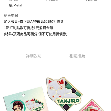
屬/Metal
悠遊付
銷售重點
Google Pay
加入會員+首下載APP最高領150折價券
ATM付款
1點紅利點數可折抵1元消費金額
(特殊/預購商品可積分 但不可使用折價券)
貨到付款
運送方式
全家取貨付款
詳細說明
相關推薦
每筆NT$65，滿NT$1,300(含以上)免運費
付款後全家取貨
每筆NT$65，滿NT$1,300(含以上)免運費
(不開放使用，請勿選取）
每筆NT$9,999
7-11取貨付款
每筆NT$65，滿NT$1,300(含以上)免運費