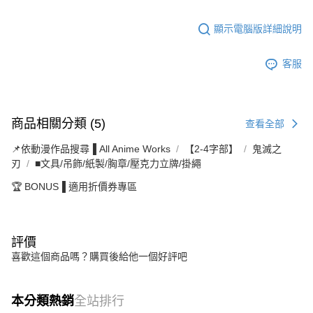
顯示電腦版詳細說明
客服
商品相關分類 (5)
查看全部
📌依動漫作品搜尋▐ All Anime Works
【2-4字部】
鬼滅之
刃
■文具/吊飾/紙製/胸章/壓克力立牌/掛繩
🏆 BONUS▐ 適用折價券專區
評價
喜歡這個商品嗎？購買後給他一個好評吧
本分類熱銷
全站排行