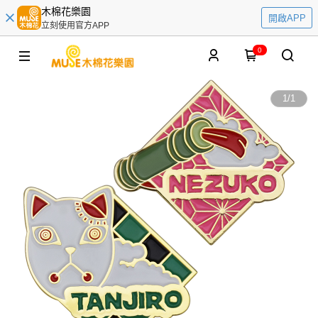
木棉花樂園
開啟APP
立刻使用官方APP
0
1
/
1