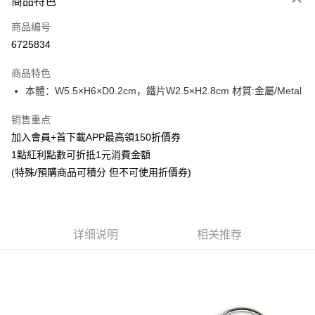
商品特色
信用卡一次付款
商品编号
超商取货付款
6725834
LINE Pay
商品特色
Apple Pay
本體：W5.5×H6×D0.2cm，鐵片W2.5×H2.8cm 材質:金屬/Metal
悠遊付
销售重点
加入會員+首下載APP最高領150折價券
Google Pay
1點紅利點數可折抵1元消費金額
ATM付款
(特殊/預購商品可積分 但不可使用折價券)
货到付款
运送方式
详细说明
相关推荐
全家取貨付款
每笔NT$65，满NT$1,300(含以上)免运费
付款後全家取貨
每笔NT$65，满NT$1,300(含以上)免运费