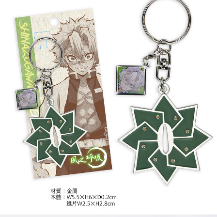
(不開放使用，請勿選取）
每笔NT$9,999
7-11取貨付款
每笔NT$65，满NT$1,300(含以上)免运费
付款後7-11取貨
每笔NT$65，满NT$1,300(含以上)免运费
宅配-木棉花樂園專用
每笔NT$100，满NT$1,300(含以上)免运费
宅配-離島(澎湖/金門/馬祖)-木棉花樂園專用
每笔NT$220
黑貓宅配-貨到付款
每笔NT$150
✈️ 海外配送
查看运费