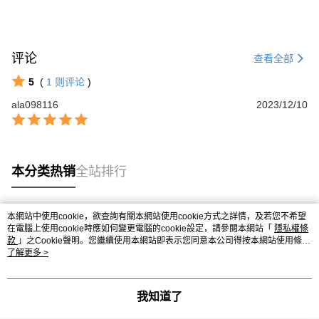
评论
查看全部
5
(
1
则评论
)
ala098116
2023/12/10
本分类热销
全站排行
本網站中使用cookie，欲查詢有關本網站使用cookie方式之詳情，及若您不希望
热门标签
在電腦上使用cookie時應如何變更電腦的cookie設定，請參閱本網站「
隱私權條
款
」之Cookie聲明。您繼續使用本網站即表示您同意本公司得按本網站使用條款
之Cookie聲明使用cookie。
了解更多 >
我知道了