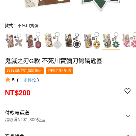
款式：不死川實彌
鬼滅之刃G款 不死川實彌刀鍔鑰匙圈
超取满NT$1,300免运
国家/地区配送
5
(
1
则评论
)
NT$200
付款与运送
超取满NT$1,300免运
付款方式