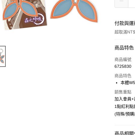
付款與運
超取滿NT$
付款方式
商品特色
信用卡一
商品編號
6725830
超商取貨
商品特色
LINE Pay
本體W5.
Apple Pay
銷售重點
加入會員+
悠遊付
1點紅利點
(特殊/預
Google Pa
ATM付款
商品相關分