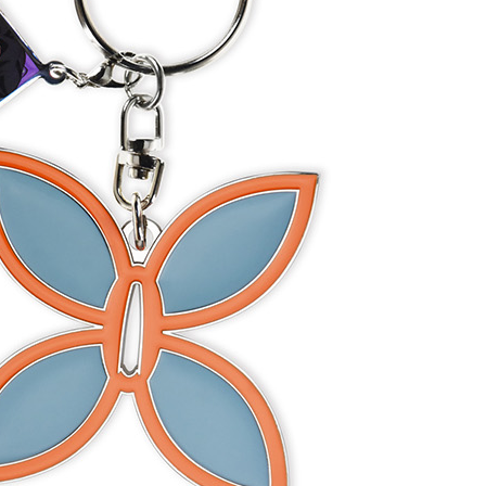
00，滿NT$1,300(含以上)免運費
(澎湖/金門/馬祖)-木棉花樂園專用
20
貨到付款
50
送
查看運費