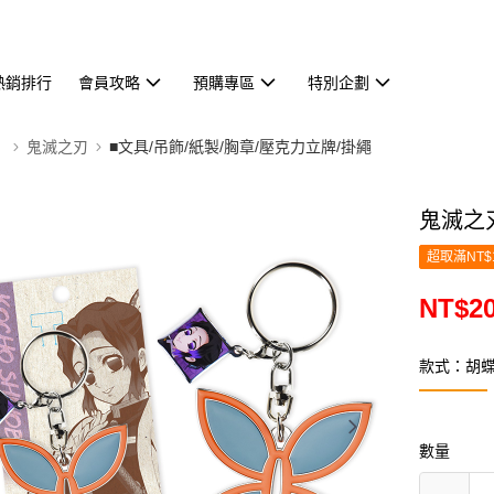
熱銷排行
會員攻略
預購專區
特別企劃
】
鬼滅之刃
■文具/吊飾/紙製/胸章/壓克力立牌/掛繩
鬼滅之
超取滿NT$
NT$2
款式：胡
數量