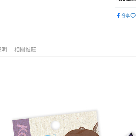
貨到付款
📌依動漫作品
分享
刃
■文
運送方式
🏆 BON
全家取貨
■文具/吊
每筆NT$6
✈️ 海外專區
說明
相關推薦
付款後全
⭐現貨商品
每筆NT$6
(不開放使
每筆NT$9,
7-11取貨
每筆NT$6
付款後7-1
每筆NT$6
宅配-木棉