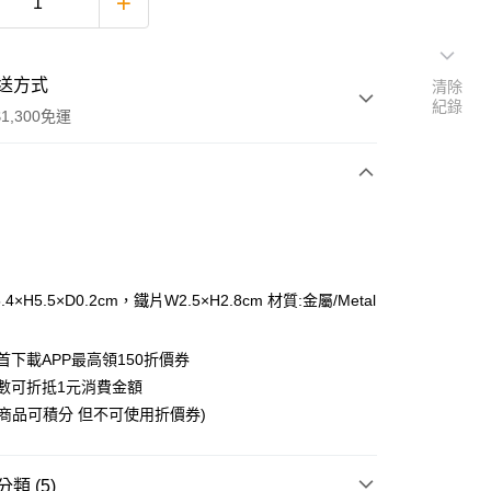
送方式
清除
紀錄
1,300免運
次付款
付款
4×H5.5×D0.2cm，鐵片W2.5×H2.8cm 材質:金屬/Metal
首下載APP最高領150折價券
數可折抵1元消費金額
購商品可積分 但不可使用折價券)
y
類 (5)