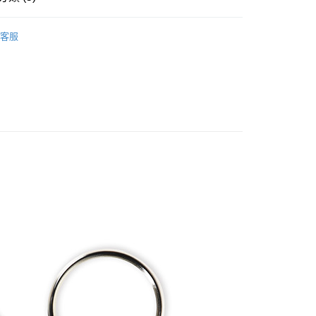
搜尋▐ All Anime Works
【2-4字部】
鬼滅之
客服
具/吊飾/紙製/胸章/壓克力立牌/掛繩
US▐ 適用折價券專區
付款
飾/紙製/胸章/壓克力立牌/掛繩
5，滿NT$1,300(含以上)免運費
▐ Overseas
家取貨
專區⭐
5，滿NT$1,300(含以上)免運費
用，請勿選取）
999
付款
5，滿NT$1,300(含以上)免運費
1取貨
5，滿NT$1,300(含以上)免運費
花樂園專用