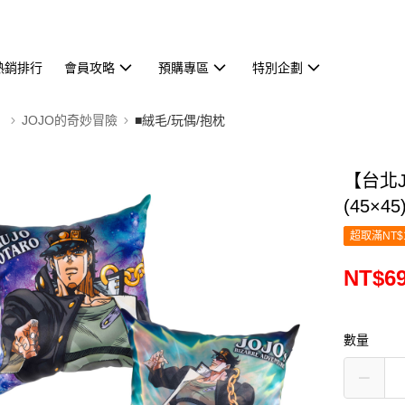
熱銷排行
會員攻略
預購專區
特別企劃
】
JOJO的奇妙冒險
■絨毛/玩偶/抱枕
【台北J
(45×45
超取滿NT$
NT$6
數量