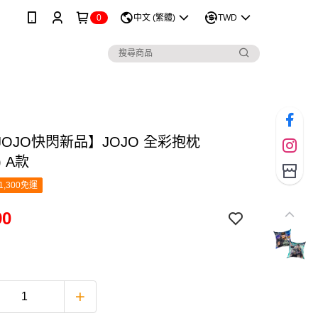
0
中文 (繁體)
TWD
OJO快閃新品】JOJO 全彩抱枕
) A款
1,300免運
90