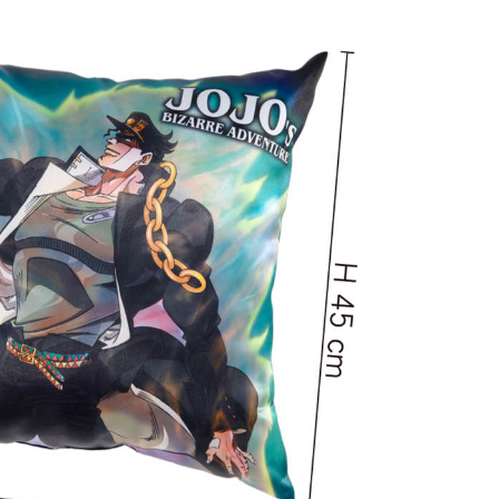
(澎湖/金門/馬祖)-木棉花樂園專用
20
貨到付款
50