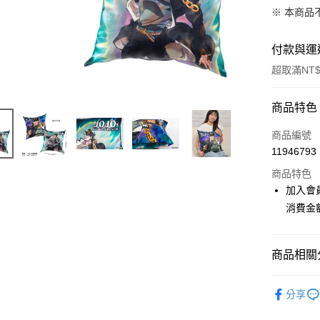
※ 本商品
付款與運
超取滿NT$
付款方式
商品特色
信用卡一
商品編號
11946793
超商取貨
商品特色
LINE Pay
加入會
消費金
Apple Pay
悠遊付
商品相關分
Google Pa
📌依動漫作品
ATM付款
分享
妙冒險
貨到付款