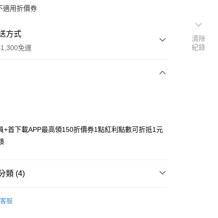
不適用折價券
送方式
清除
紀錄
1,300免運
次付款
付款
員+首下載APP最高領150折價券1點紅利點數可折抵1元
額
類 (4)
y
搜尋▐ All Anime Works
【5-9字部】
JOJO的奇
客服
■絨毛/玩偶/抱枕