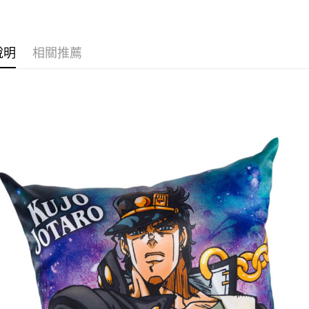
✨新品上市▐ 
■絨毛/玩偶
運送方式
⭐現貨商品
說明
相關推薦
全家取貨
每筆NT$6
付款後全
每筆NT$6
(不開放使
每筆NT$9,
7-11取貨
每筆NT$6
付款後7-1
每筆NT$6
宅配-木棉
每筆NT$1