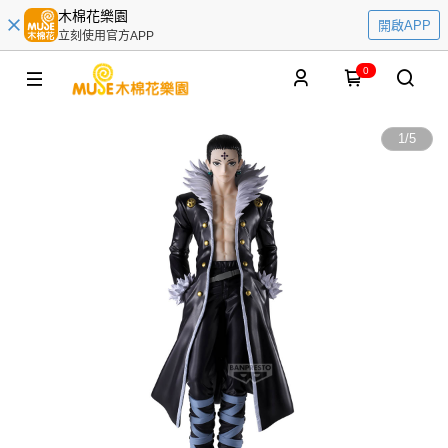
木棉花樂園
開啟APP
立刻使用官方APP
0
1
/
5