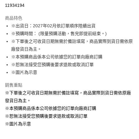
LINE Pay
11934194
Apple Pay
商品特色
悠遊付
※出貨日：2027年02月依訂單順序陸續出貨
※預購時間： (限量預購活動，售完即提前結束。)
Google Pay
※下單後之可收貨日期無需於備註填寫，商品實際到貨日需依原
ATM付款
廠發貨日為主。
※本預購商品係本公司依據您的訂單向廠商訂購
運送方式
※恕無法接受您預購後要求退款或取消訂單
※圖片為示意
預購訂單-宅配專用(🔺不同預購月份建議分開結帳，避免整筆訂單等
超久)
銷售重點
每筆NT$100，滿NT$1,300(含以上)免運費
※下單後之可收貨日期無需於備註填寫，商品實際到貨日需依原廠
預購訂單-離島宅配專用-(澎湖/金門/馬祖)(🔺不同預購月份建議分開
發貨日為主。
結帳，避免整筆訂單等超久)
※本預購商品係本公司依據您的訂單向廠商訂購
※恕無法接受您預購後要求退款或取消訂單
每筆NT$220
※圖片為示意