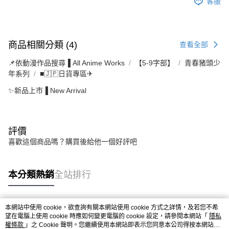
客服
商品相關分類 (4)
查看全部
📌依動漫作品搜尋▐ All Anime Works
【5-9字部】
青春豬頭少
年系列
■🇯🇵日貨專區✈
✨新品上市▐ New Arrival
評價
喜歡這個商品嗎？購買後給他一個好評吧
本分類熱銷
全站排行
本網站中使用 cookie，欲查詢有關本網站使用 cookie 方式之詳情，及若您不希
熱門標籤
望在電腦上使用 cookie 時應如何變更電腦的 cookie 設定，請參閱本網站「
隱私
權條款
」之 Cookie 聲明。您繼續使用本網站即表示您同意本公司得按本網站使