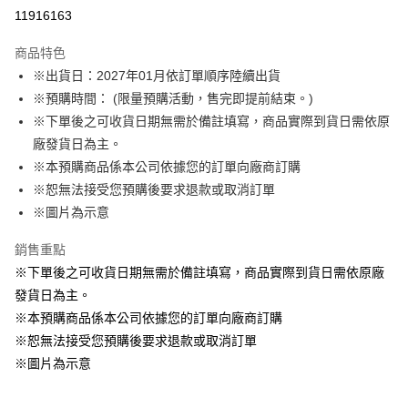
LINE Pay
11916163
Apple Pay
商品特色
悠遊付
※出貨日：2027年01月依訂單順序陸續出貨
※預購時間： (限量預購活動，售完即提前結束。)
Google Pay
※下單後之可收貨日期無需於備註填寫，商品實際到貨日需依原
ATM付款
廠發貨日為主。
※本預購商品係本公司依據您的訂單向廠商訂購
運送方式
※恕無法接受您預購後要求退款或取消訂單
※圖片為示意
預購訂單-宅配專用(🔺不同預購月份建議分開結帳，避免整筆訂單等
超久)
銷售重點
每筆NT$100，滿NT$1,300(含以上)免運費
※下單後之可收貨日期無需於備註填寫，商品實際到貨日需依原廠
預購訂單-離島宅配專用-(澎湖/金門/馬祖)(🔺不同預購月份建議分開
發貨日為主。
結帳，避免整筆訂單等超久)
※本預購商品係本公司依據您的訂單向廠商訂購
※恕無法接受您預購後要求退款或取消訂單
每筆NT$220
※圖片為示意